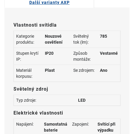
Další varianty AXP
Vlastnosti svítidla
Kategorie
Nouzové
Světelný
785
produktu:
osvětlení
tok (lm):
Stupen krytí
IP20
Způsob
Vestavné
IP:
montáže:
Materiál
Plast
Se zdrojem:
Ano
korpusu:
Světelný zdroj
Typ zdroje:
LED
Elektrické vlastnosti
Napájení:
Samostatná
Zapojení:
Svítící při
baterie
výpadku