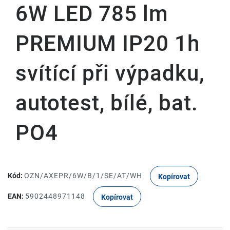
6W LED 785 lm
PREMIUM IP20 1h
svítící při výpadku,
autotest, bílé, bat.
PO4
Kód:
OZN/AXEPR/6W/B/1/SE/AT/WH
Kopírovat
EAN:
5902448971148
Kopírovat