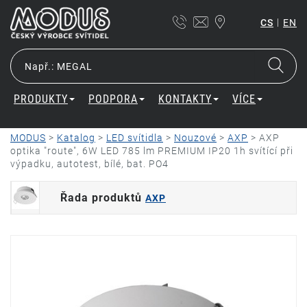
|
CS
EN
PRODUKTY
PODPORA
KONTAKTY
VÍCE
MODUS
>
Katalog
>
LED svítidla
>
Nouzové
>
AXP
>
AXP
optika "route", 6W LED 785 lm PREMIUM IP20 1h svítící při
výpadku, autotest, bílé, bat. PO4
Řada produktů
AXP