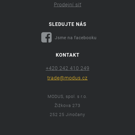
Prodejní síť
SLEDUJTE NÁS
Jsme na facebooku
KONTAKT
+420 242 410 249
trade@modus.cz
MODUS, spol. s r.o.
Žižkova 273
252 25 Jinočany