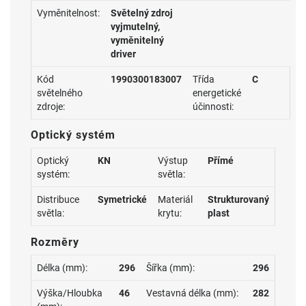
Vyměnitelnost:
Světelný zdroj
vyjmutelný,
vyměnitelný
driver
Kód
1990300183007
Třída
C
světelného
energetické
zdroje:
účinnosti:
Optický systém
Optický
KN
Výstup
Přímé
systém:
světla:
Distribuce
Symetrické
Materiál
Strukturovaný
světla:
krytu:
plast
Rozměry
Délka (mm):
296
Šířka (mm):
296
Výška/Hloubka
46
Vestavná délka (mm):
282