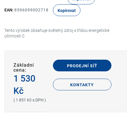
EAN:
8596099002718
Kopírovat
Tento výrobek obsahuje světelný zdroj s třídou energetické
účinnosti C
Základní
PRODEJNÍ SÍŤ
cena:
1 530
KONTAKTY
Kč
( 1 851 Kč s DPH )