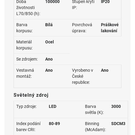
Doba
100000
Stupen krytí
IP20
životnosti
IP:
L70/B50 (h):
Barva
Bílá
Povrchová
Práškové
korpusu:
úprava:
lakování
Materiál
Ocel
korpusu:
Se zdrojem:
Ano
Vestavná
Ano
Vyrobeno v
Ano
montáž:
České
republice:
Světelný zdroj
Typ zdroje:
LED
Barva
3000
světla (K):
Index podání
80-89
Binning
SDCM3
barev CRI:
(McAdam):