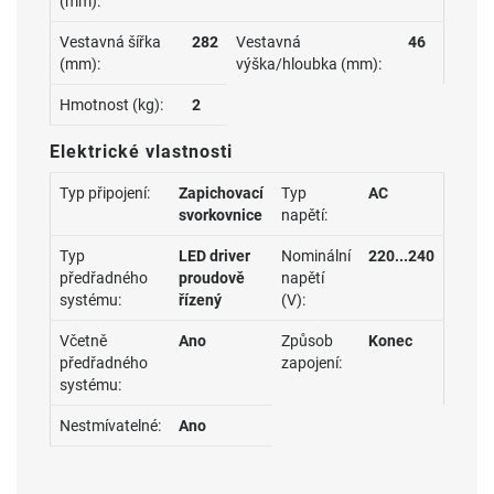
(mm):
Vestavná šířka
282
Vestavná
46
(mm):
výška/hloubka (mm):
Hmotnost (kg):
2
Elektrické vlastnosti
Typ připojení:
Zapichovací
Typ
AC
svorkovnice
napětí:
Typ
LED driver
Nominální
220...240
předřadného
proudově
napětí
systému:
řízený
(V):
Včetně
Ano
Způsob
Konec
předřadného
zapojení:
systému:
Nestmívatelné:
Ano