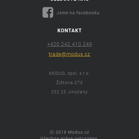
Jsme na facebooku
KONTAKT
+420 242 410 249
trade@modus.cz
MODUS, spol. s r.o.
Žižkova 273
252 25 Jinočany
ⓒ 2018 Modus.cz
Všechna práva vyhrazena.