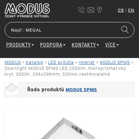
|
CS
EN
PRODUKTY
PODPORA
KONTAKTY
VÍCE
MODUS
>
Katalog
>
LED svítidla
>
Interiér
>
MODUS SPMS
>
Downlight MODUS SPMS LED 2000lm, mikroprizmatický
kryt, 3000K, 296x296mm, 500mA nestmívatelné
Řada produktů
MODUS SPMS