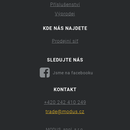
Příslušenství
Výprodej
KDE NÁS NAJDETE
Prodejní síť
SLEDUJTE NÁS
Jsme na facebooku
KONTAKT
+420 242 410 249
trade@modus.cz
MODUS, spol. s r.o.