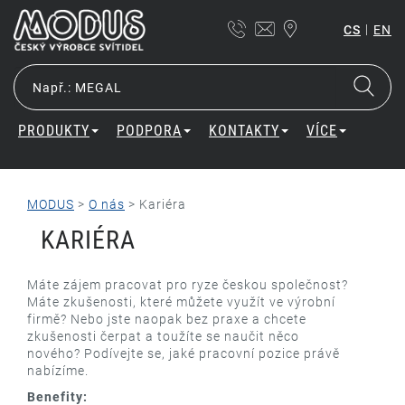
|
CS
EN
PRODUKTY
PODPORA
KONTAKTY
VÍCE
MODUS
>
O nás
>
Kariéra
KARIÉRA
Máte zájem pracovat pro ryze českou společnost?
Máte zkušenosti, které můžete využít ve výrobní
firmě? Nebo jste naopak bez praxe a chcete
zkušenosti čerpat a toužíte se naučit něco
nového?
Podívejte se, jaké pracovní pozice právě
nabízíme.
Benefity: