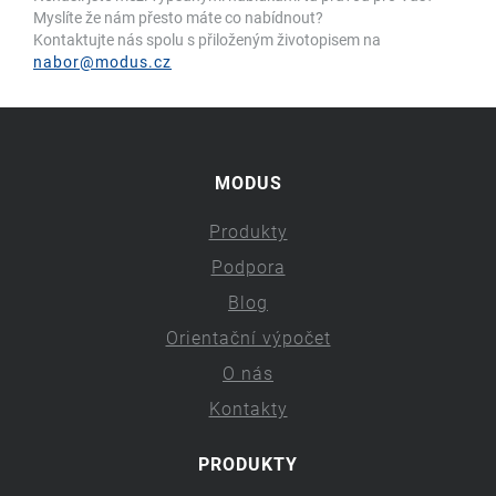
Myslíte že nám přesto máte co nabídnout?
Kontaktujte nás spolu s přiloženým životopisem na
nabor@modus.cz
MODUS
Produkty
Podpora
Blog
Orientační výpočet
O nás
Kontakty
PRODUKTY