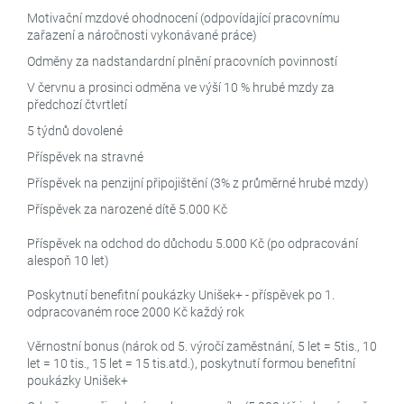
Motivační mzdové ohodnocení (odpovídající pracovnímu
zařazení a náročnosti vykonávané práce)
Odměny za nadstandardní plnění pracovních povinností
V červnu a prosinci odměna ve výší 10 % hrubé mzdy za
předchozí čtvrtletí
5 týdnů dovolené
Příspěvek na stravné
Příspěvek na penzijní připojištění (3% z průměrné hrubé mzdy)
Příspěvek za narozené dítě 5.000 Kč
Příspěvek na odchod do důchodu 5.000 Kč (po odpracování
alespoň 10 let)
Poskytnutí benefitní poukázky Unišek+ - příspěvek po 1.
odpracovaném roce 2000 Kč každý rok
Věrnostní bonus (nárok od 5. výročí zaměstnání, 5 let = 5tis., 10
let = 10 tis., 15 let = 15 tis.atd.), poskytnutí formou benefitní
poukázky Unišek+