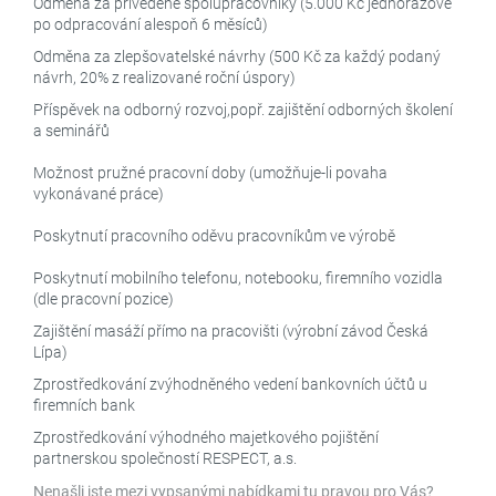
Odměna za přivedené spolupracovníky (5.000 Kč jednorázově
po odpracování alespoň 6 měsíců)
Odměna za zlepšovatelské návrhy (500 Kč za každý podaný
návrh, 20% z realizované roční úspory)
Příspěvek na odborný rozvoj,popř. zajištění odborných školení
a seminářů
Možnost pružné pracovní doby (umožňuje-li povaha
vykonávané práce)
Poskytnutí pracovního oděvu pracovníkům ve výrobě
Poskytnutí mobilního telefonu, notebooku, firemního vozidla
(dle pracovní pozice)
Zajištění masáží přímo na pracovišti (výrobní závod Česká
Lípa)
Zprostředkování zvýhodněného vedení bankovních účtů u
firemních bank
Zprostředkování výhodného majetkového pojištění
partnerskou společností RESPECT, a.s.
Nenašli jste mezi vypsanými nabídkami tu pravou pro Vás?