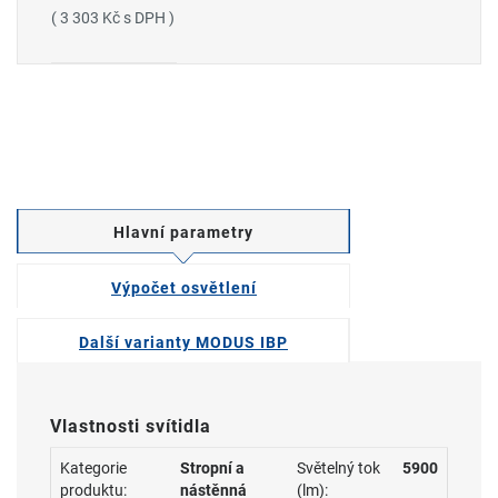
( 3 303 Kč s DPH )
Hlavní parametry
Výpočet osvětlení
Další varianty MODUS IBP
Vlastnosti svítidla
Kategorie
Stropní a
Světelný tok
5900
produktu:
nástěnná
(lm):