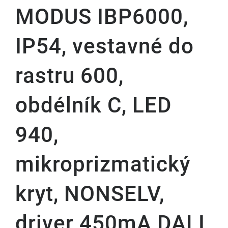
MODUS IBP6000,
IP54, vestavné do
rastru 600,
obdélník C, LED
940,
mikroprizmatický
kryt, NONSELV,
driver 450mA DALI