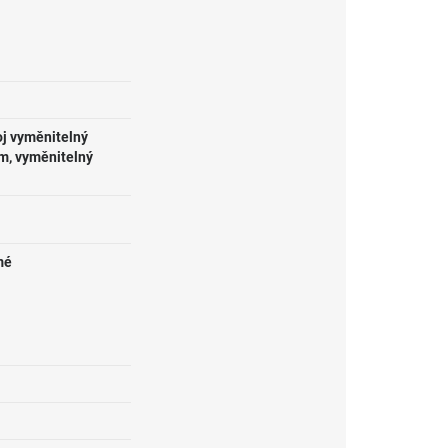
oj vyměnitelný
m, vyměnitelný
mé