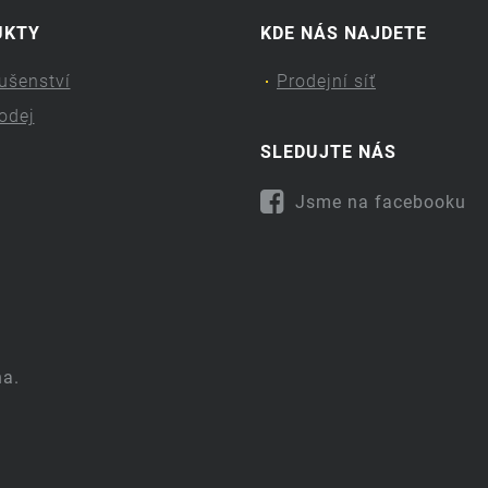
UKTY
KDE NÁS NAJDETE
lušenství
Prodejní síť
odej
SLEDUJTE NÁS
Jsme na facebooku
na.