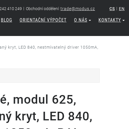
|
|
 242 410 249
Obchodní oddělení:
trade@modus.cz
CS
EN
BLOG
ORIENTAČNÍ VÝPOČET
O NÁS
KONTAKTY
aný kryt, LED 840, nestmívatelný driver 1050mA,
é, modul 625,
ný kryt, LED 840,