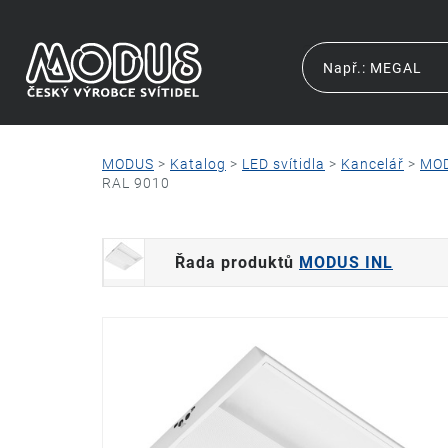
MODUS
>
Katalog
>
LED svítidla
>
Kancelář
>
MOD
RAL 9010
Řada produktů
MODUS INL