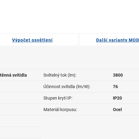
Výpočet osvětlení
Další varianty MO
těnná svítidla
Světelný tok (lm):
3800
Účinnost svítidla (lm/W):
76
Stupen krytí IP:
IP20
Materiál korpusu:
Ocel