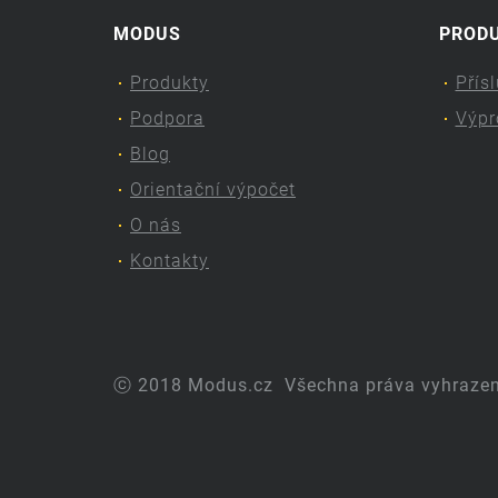
MODUS
PROD
Produkty
Přís
Podpora
Výpr
Blog
Orientační výpočet
O nás
Kontakty
ⓒ 2018 Modus.cz
Všechna práva vyhraze