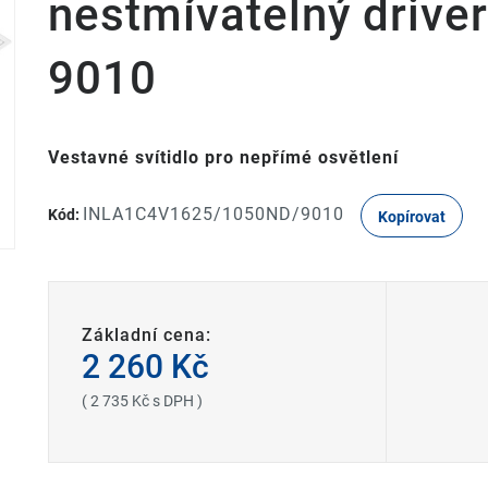
nestmívatelný driv
9010
Vestavné svítidlo pro nepřímé osvětlení
INLA1C4V1625/1050ND/9010
Kód:
Kopírovat
Základní cena:
2 260 Kč
( 2 735 Kč s DPH )