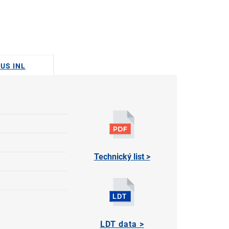
DUS INL
Technický list >
LDT data >