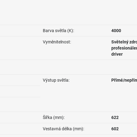
Barva světla (K):
4000
Vyměnitelnost:
Světelný zdr
profesionále
driver
Výstup světla:
Přímé/nepří
Šířka (mm):
622
Vestavná délka (mm):
602