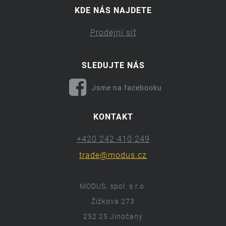
KDE NÁS NAJDETE
Prodejní síť
SLEDUJTE NÁS
Jsme na facebooku
KONTAKT
+420 242 410 249
trade@modus.cz
MODUS, spol. s r.o.
Žižkova 273
252 25 Jinočany