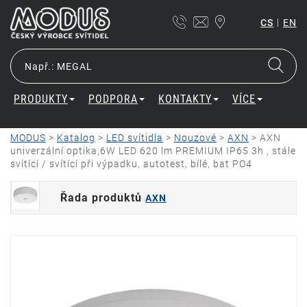
|
CS
EN
PRODUKTY
PODPORA
KONTAKTY
VÍCE
MODUS
>
Katalog
>
LED svítidla
>
Nouzové
>
AXN
>
AXN
univerzální optika,6W LED 620 lm PREMIUM IP65 3h , stále
svítící / svítící při výpadku, autotest, bílé, bat PO4
Řada produktů
AXN