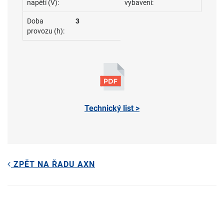
napětí (V):
vybavení:
Doba
3
provozu (h):
Technický list >
ZPĚT NA ŘADU AXN