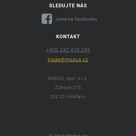
SLEDUJTE NÁS
Jsme na facebooku
KONTAKT
+420 242 410 249
trade@modus.cz
MODUS, spol. s r.o.
Žižkova 273
252 25 Jinočany