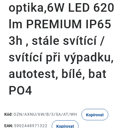
optika,6W LED 620
lm PREMIUM IP65
3h , stále svítící /
svítící při výpadku,
autotest, bílé, bat
PO4
Kód:
OZN/AXNU/6W/B/3/SA/AT/WH
Kopírovat
EAN:
5902448971322
Kopírovat