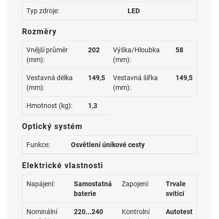
Typ zdroje:
LED
Rozměry
Vnější průměr
202
Výška/Hloubka
58
(mm):
(mm):
Vestavná délka
149,5
Vestavná šířka
149,5
(mm):
(mm):
Hmotnost (kg):
1,3
Optický systém
Funkce:
Osvětlení únikové cesty
Elektrické vlastnosti
Napájení:
Samostatná
Zapojení:
Trvale
baterie
svítící
Nominální
220...240
Kontrolní
Autotest