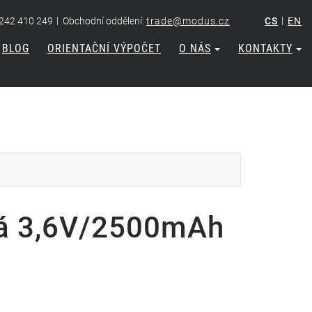
|
|
 242 410 249
Obchodní oddělení:
trade@modus.cz
CS
EN
BLOG
ORIENTAČNÍ VÝPOČET
O NÁS
KONTAKTY
vá 3,6V/2500mAh