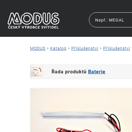
MODUS
>
Katalog
>
Příslušenství
>
Příslušenství
Řada produktů
Baterie