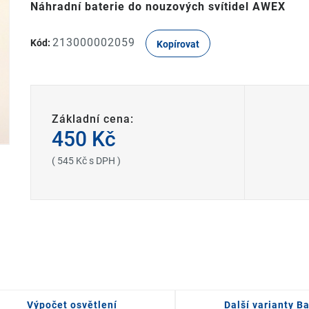
Náhradní baterie do nouzových svítidel AWEX
213000002059
Kód:
Kopírovat
Základní cena:
450 Kč
( 545 Kč s DPH )
Výpočet osvětlení
Další varianty Ba