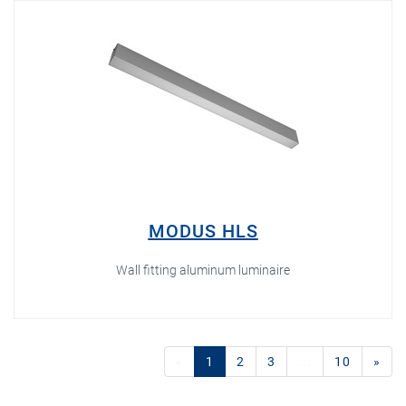
MODUS HLS
Wall fitting aluminum luminaire
(current)
«
1
2
3
...
10
»