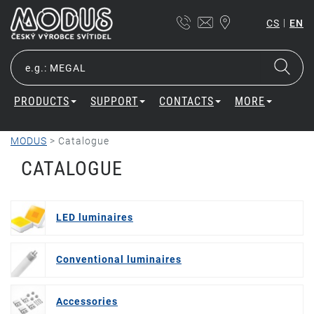
|
CS
EN
PRODUCTS
SUPPORT
CONTACTS
MORE
MODUS
>
Catalogue
CATALOGUE
LED luminaires
Conventional luminaires
Accessories