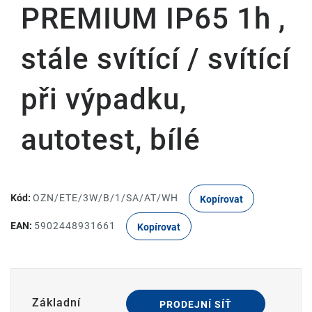
PREMIUM IP65 1h ,
stále svítící / svítící
při výpadku,
autotest, bílé
Kód:
OZN/ETE/3W/B/1/SA/AT/WH
Kopírovat
EAN:
5902448931661
Kopírovat
Základní
PRODEJNÍ SÍŤ