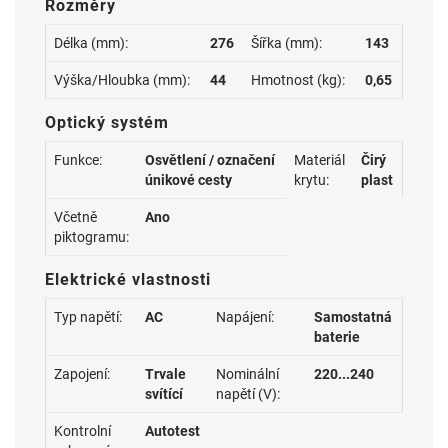
Rozměry
Délka (mm):
276
Šířka (mm):
143
Výška/Hloubka (mm):
44
Hmotnost (kg):
0,65
Optický systém
Funkce:
Osvětlení / označení
Materiál
Čirý
únikové cesty
krytu:
plast
Včetně
Ano
piktogramu:
Elektrické vlastnosti
Typ napětí:
AC
Napájení:
Samostatná
baterie
Zapojení:
Trvale
Nominální
220...240
svítící
napětí (V):
Kontrolní
Autotest