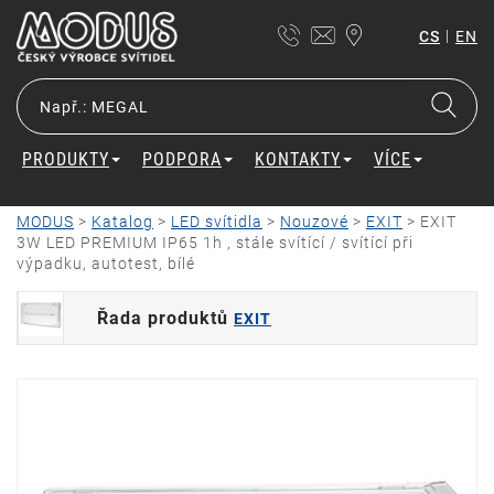
|
CS
EN
PRODUKTY
PODPORA
KONTAKTY
VÍCE
MODUS
>
Katalog
>
LED svítidla
>
Nouzové
>
EXIT
>
EXIT
3W LED PREMIUM IP65 1h , stále svítící / svítící při
výpadku, autotest, bílé
Řada produktů
EXIT