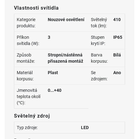
Vlastnosti svítidla
Kategorie
Nouzové osvětlení
Světelný
410
produktu:
tok (lm):
Příkon
3
Stupen
IP65
svítidla (W):
krytí IP:
Způsob
Stropní/nástěnná
Barva
Bílá
montáže:
přisazená montáž
korpusu:
Materiál
Plast
Se
Ano
korpusu:
zdrojem:
Jmenovitá
0...+40
teplota okolí
(°C):
Světelný zdroj
Typ zdroje:
LED