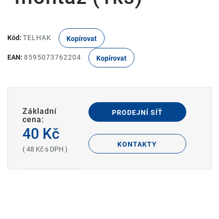
Kód:
TELHAK
Kopírovat
EAN:
8595073762204
Kopírovat
Základní
PRODEJNÍ SÍŤ
cena:
40 Kč
KONTAKTY
( 48 Kč s DPH )