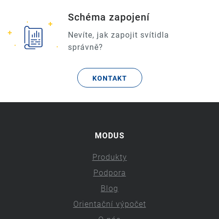
Schéma zapojení
Nevíte, jak zapojit svítidla
správně?
KONTAKT
MODUS
Produkty
Podpora
Blog
Orientační výpočet