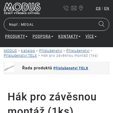
|
CS
EN
PRODUKTY
PODPORA
KONTAKTY
VÍCE
MODUS
>
Katalog
>
Příslušenství
>
Příslušenství
>
Příslušenství TELX
>
Hák pro závěsnou montáž (1ks)
Řada produktů
Příslušenství TELX
Hák pro závěsnou
montáž (1ks)