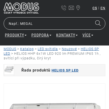
|
CS
EN
PRODUKTY
PODPORA
KONTAKTY
VÍCE
MODUS
>
Katalog
>
LED svítidla
>
Nouzové
>
HELIOS SP
LED
>
HELIOS HHP 6x1W LED 920 lm PREMIUM IP65 1h ,
svítící při výpadku, čirý kryt
Řada produktů
HELIOS SP LED