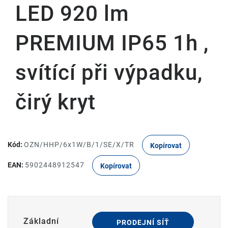
LED 920 lm
PREMIUM IP65 1h ,
svítící při výpadku,
čirý kryt
Kód:
OZN/HHP/6x1W/B/1/SE/X/TR
Kopírovat
EAN:
5902448912547
Kopírovat
Základní
PRODEJNÍ SÍŤ