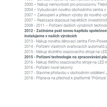
2000 – Nákup nemovitosti pro provozovnu Třebí
2004 – Vybudování nového obchodního centra v 
2007 – Zakoupení a přesun výroby do nového výr
2007 – Realizace doposud největších investičních
2008 - 2011 – Pořízení dalších výrobních technolo
2012 - Začínáme psát novou kapitolu společnost
instalujeme v našich výrobcích
2013 - Nákup nového děrovací centra Finn-Powe
2014 - Pořízení vlastních svařovacích automatů p
2015 - Nákup druhého osazovacího stroje na LE
2015 - Pořízení technologie na zpracovávání pl
2016 - Nákup třetího osazovacího stroje na LED
2016 - Pořízení nové lakovny
2017 - Stavíme přístavbu v obchodním oddělení J
2018 - Příprava na přechod k platformě "Průmysl 4