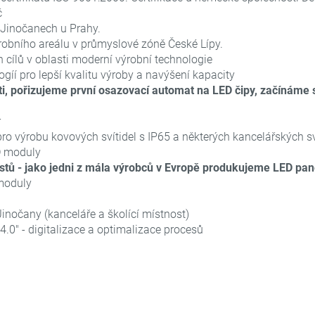
č
Jinočanech u Prahy.
obního areálu v průmyslové zóně České Lípy.
 cílů v oblasti moderní výrobní technologie
gíí pro lepší kvalitu výroby a navýšení kapacity
i, pořizujeme první osazovací automat na LED čipy, začínáme 
r
ro výrobu kovových svítidel s IP65 a některých kancelářských sví
D moduly
astů - jako jedni z mála výrobců v Evropě produkujeme LED pa
 moduly
inočany (kanceláře a školící místnost)
.0" - digitalizace a optimalizace procesů