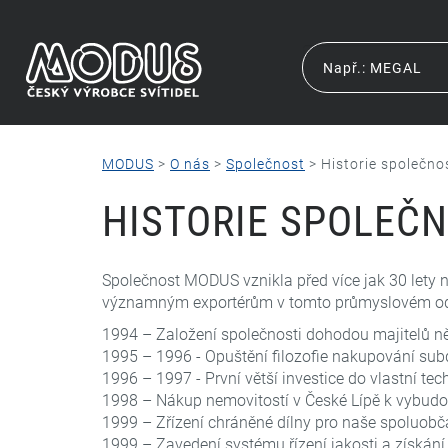
MODUS
>
O nás
>
Společnost
>
Historie společno
HISTORIE SPOLEČN
Společnost MODUS vznikla před více jak 30 lety n
významným exportérům v tomto průmyslovém od
1994 – Založení společnosti dohodou majitelů n
1995 – 1996 - Opuštění filozofie nakupování sub
1996 – 1997 - První větší investice do vlastní te
1998 – Nákup nemovitostí v České Lípě k vybudo
1999 – Zřízení chráněné dílny pro naše spoluob
1999 – Zavedení systému řízení jakosti a získání