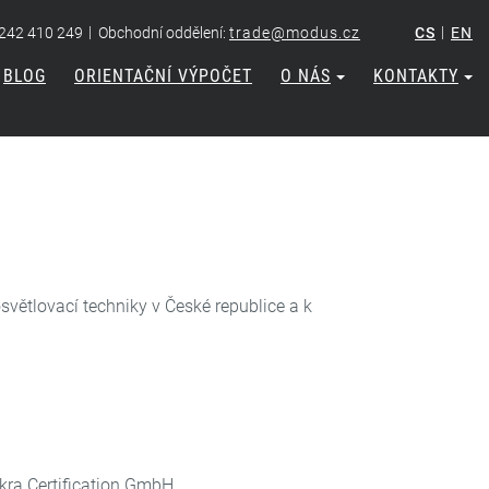
|
|
 242 410 249
Obchodní oddělení:
trade@modus.cz
CS
EN
BLOG
ORIENTAČNÍ VÝPOČET
O NÁS
KONTAKTY
větlovací techniky v České republice a k
kra Certification GmbH.