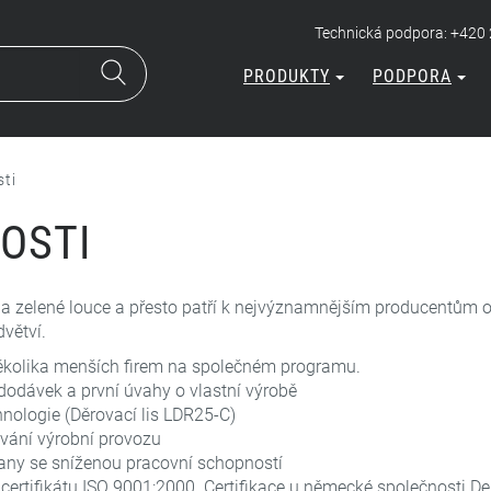
Technická podpora: +420
PRODUKTY
PODPORA
sti
OSTI
a zelené louce a přesto patří k nejvýznamnějším producentům os
větví.
ěkolika menších firem na společném programu.
dodávek a první úvahy o vlastní výrobě
chnologie (Děrovací lis LDR25-C)
vání výrobní provozu
čany se sníženou pracovní schopností
 certifikátu ISO 9001:2000. Certifikace u německé společnosti De