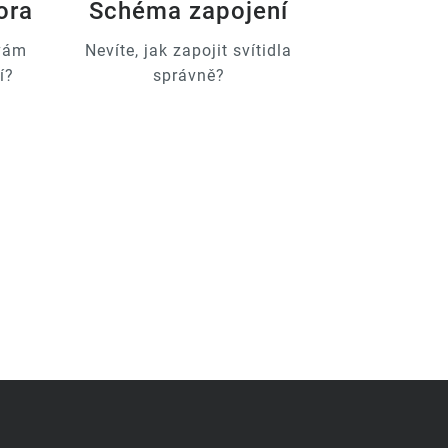
ora
Schéma zapojení
 vám
Nevíte, jak zapojit svítidla
í?
správně?