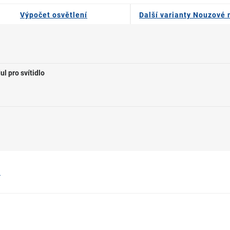
Výpočet osvětlení
Další varianty Nouzové
l pro svítidlo
X