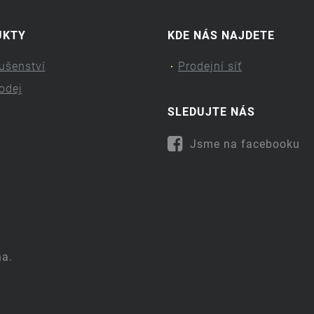
UKTY
KDE NÁS NAJDETE
lušenství
Prodejní síť
odej
SLEDUJTE NÁS
Jsme na facebooku
na.