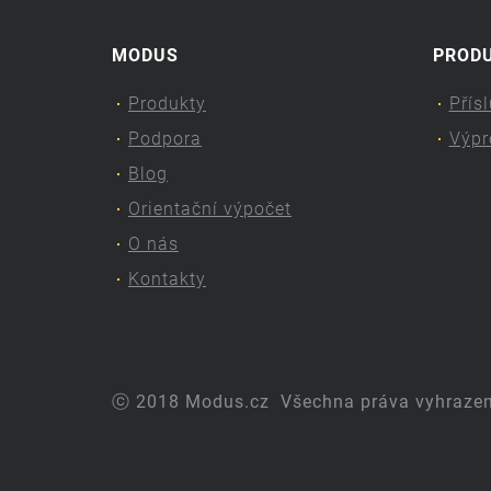
MODUS
PROD
Produkty
Přís
Podpora
Výpr
Blog
Orientační výpočet
O nás
Kontakty
ⓒ 2018 Modus.cz
Všechna práva vyhraze