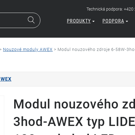
Technická podpora: +420
PRODUKTY
PODPORA
>
Nouzové moduly AWEX
>
Modul nouzového zdroje 6-58W-3ho
AWEX
Modul nouzového zd
3hod-AWEX typ LIDE