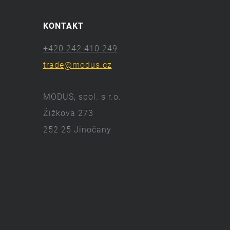
KONTAKT
+420 242 410 249
trade@modus.cz
MODUS, spol. s r.o.
Žižkova 273
252 25 Jinočany