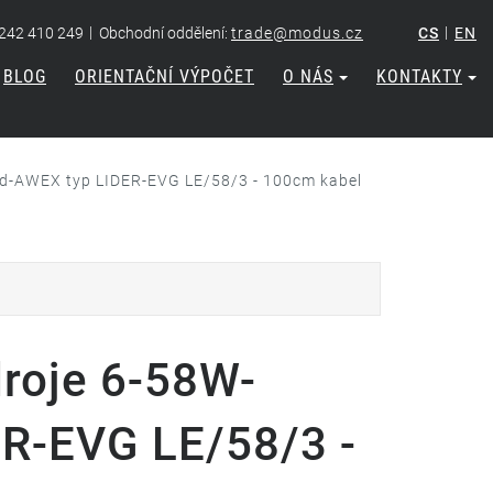
|
|
 242 410 249
Obchodní oddělení:
trade@modus.cz
CS
EN
BLOG
ORIENTAČNÍ VÝPOČET
O NÁS
KONTAKTY
d-AWEX typ LIDER-EVG LE/58/3 - 100cm kabel
roje 6-58W-
R-EVG LE/58/3 -