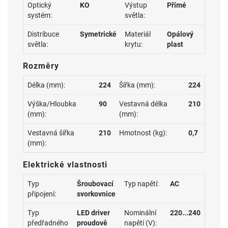
Optický
KO
Výstup
Přímé
systém:
světla:
Distribuce
Symetrické
Materiál
Opálový
světla:
krytu:
plast
Rozměry
Délka (mm):
224
Šířka (mm):
224
Výška/Hloubka
90
Vestavná délka
210
(mm):
(mm):
Vestavná šířka
210
Hmotnost (kg):
0,7
(mm):
Elektrické vlastnosti
Typ
Šroubovací
Typ napětí:
AC
připojení:
svorkovnice
Typ
LED driver
Nominální
220...240
předřadného
proudově
napětí (V):