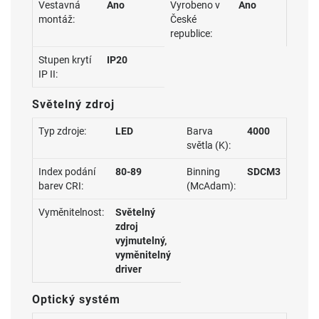
Vestavná
Ano
Vyrobeno v
Ano
montáž:
České
republice:
Stupen krytí
IP20
IP II:
Světelný zdroj
Typ zdroje:
LED
Barva
4000
světla (K):
Index podání
80-89
Binning
SDCM3
barev CRI:
(McAdam):
Vyměnitelnost:
Světelný
zdroj
vyjmutelný,
vyměnitelný
driver
Optický systém