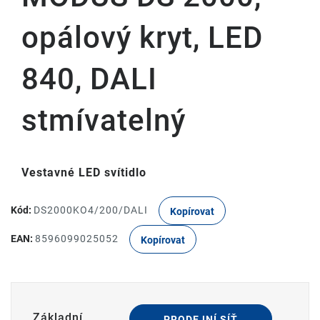
opálový kryt, LED
840, DALI
stmívatelný
Vestavné LED svítidlo
Kód:
DS2000KO4/200/DALI
Kopírovat
EAN:
8596099025052
Kopírovat
Základní
PRODEJNÍ SÍŤ