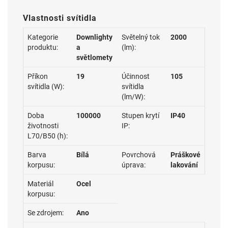
Vlastnosti svítidla
Kategorie
Downlighty
Světelný tok
2000
produktu:
a
(lm):
světlomety
Příkon
19
Účinnost
105
svítidla (W):
svítidla
(lm/W):
Doba
100000
Stupen krytí
IP40
životnosti
IP:
L70/B50 (h):
Barva
Bílá
Povrchová
Práškové
korpusu:
úprava:
lakování
Materiál
Ocel
korpusu:
Se zdrojem:
Ano