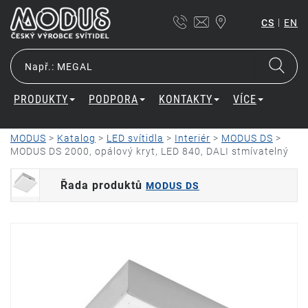
|
CS
EN
PRODUKTY
PODPORA
KONTAKTY
VÍCE
MODUS
>
Katalog
>
LED svítidla
>
Interiér
>
MODUS DS
>
MODUS DS 2000, opálový kryt, LED 840, DALI stmívatelný
Řada produktů
MODUS DS