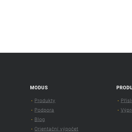
MODUS
PROD
Produkty
Přís
Podpora
Výpr
Blog
Orientační výpočet