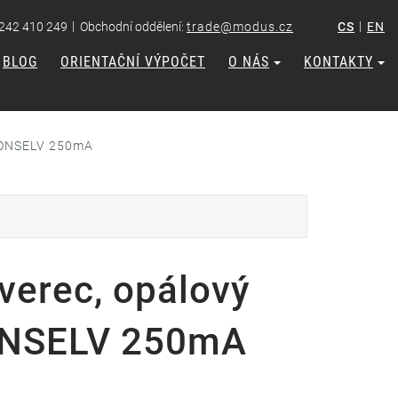
|
|
 242 410 249
Obchodní oddělení:
trade@modus.cz
CS
EN
BLOG
ORIENTAČNÍ VÝPOČET
O NÁS
KONTAKTY
 NONSELV 250mA
erec, opálový
NONSELV 250mA