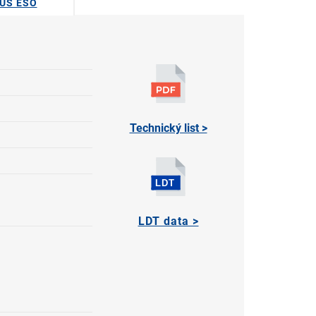
DUS ESO
Technický list >
LDT data >