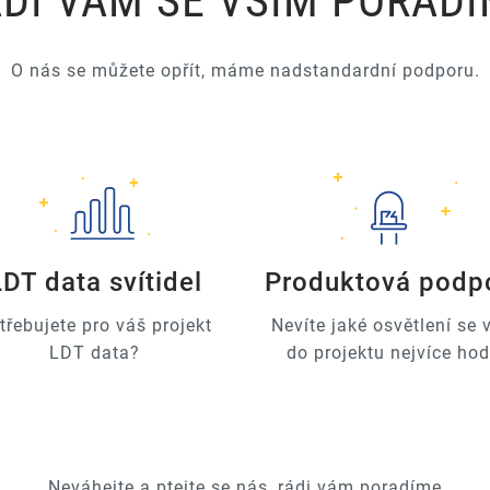
DI VÁM SE VŠÍM PORAD
O nás se můžete opřít, máme nadstandardní podporu.
LDT data svítidel
Produktová podp
třebujete pro váš projekt
Nevíte jaké osvětlení se
LDT data?
do projektu nejvíce hod
Neváhejte a ptejte se nás, rádi vám poradíme