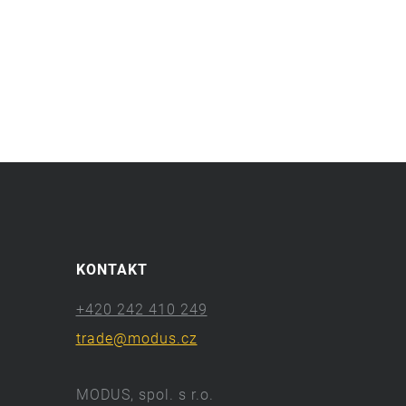
KONTAKT
+420 242 410 249
trade@modus.cz
MODUS, spol. s r.o.