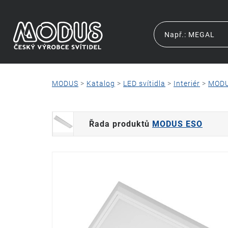
MODUS
>
Katalog
>
LED svítidla
>
Interiér
>
MODU
Řada produktů
MODUS ESO