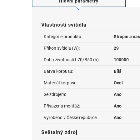
Hlavní parametry
Vlastnosti svítidla
Kategorie produktu:
Stropní a nás
Příkon svítidla (W):
29
Doba životnosti L70/B50 (h):
100000
Barva korpusu:
Bílá
Materiál korpusu:
Ocel
Se zdrojem:
Ano
Přisazená montáž:
Ano
Vyrobeno v České republice:
Ano
Světelný zdroj