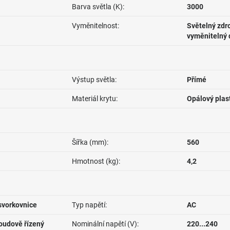
Barva světla (K):
3000
Vyměnitelnost:
Světelný zdro
vyměnitelný 
Výstup světla:
Přímé
Materiál krytu:
Opálový plas
Šířka (mm):
560
Hmotnost (kg):
4,2
svorkovnice
Typ napětí:
AC
roudově řízený
Nominální napětí (V):
220...240