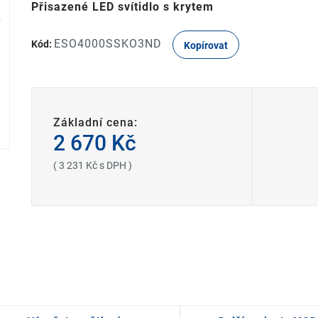
Přisazené LED svítidlo s krytem
ESO4000SSKO3ND
Kód:
Kopírovat
Základní cena:
2 670 Kč
( 3 231 Kč s DPH )