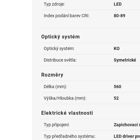
Typ zdroje:
LED
Index podání barev CRI:
80-89
Optický systém
Optický systém:
KO
Distribuce světla:
Symetrické
Rozměry
Délka (mm):
560
Výška/Hloubka (mm):
52
Elektrické vlastnosti
Typ připojení:
Zapichovací 
Typ předřadného systému:
LED driver p