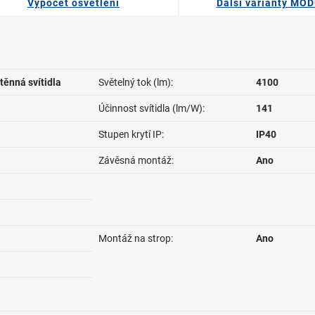
Výpočet osvětlení
Další varianty MO
těnná svítidla
Světelný tok (lm):
4100
Účinnost svítidla (lm/W):
141
Stupen krytí IP:
IP40
Závěsná montáž:
Ano
Montáž na strop:
Ano