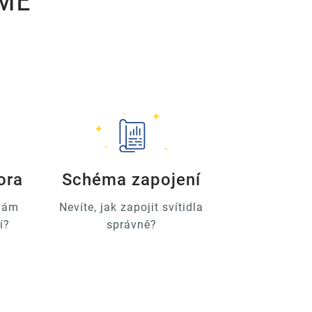
ÍME
ora
Schéma zapojení
 vám
Nevíte, jak zapojit svítidla
í?
správně?