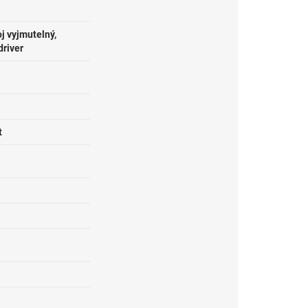
j vyjmutelný,
driver
t