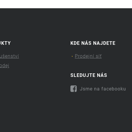
UKTY
KDE NÁS NAJDETE
lušenství
Prodejní síť
odej
SLEDUJTE NÁS
Jsme na facebooku