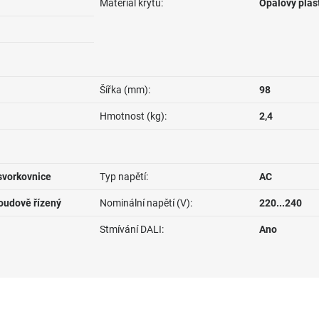
Materiál krytu:
Opálový plas
Šířka (mm):
98
Hmotnost (kg):
2,4
svorkovnice
Typ napětí:
AC
roudově řízený
Nominální napětí (V):
220...240
Stmívání DALI:
Ano