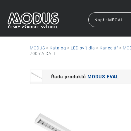
MODUS
>
Katalog
>
LED svítidla
>
Kancelář
>
MOD
700mA DALI
Řada produktů
MODUS EVAL