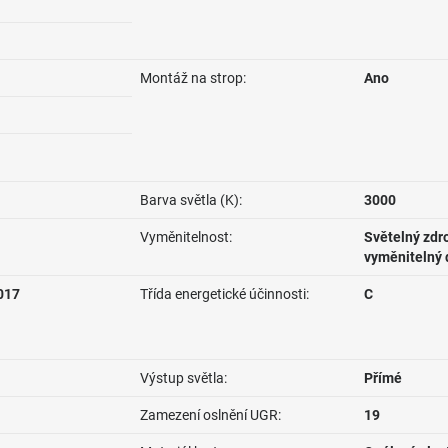
Montáž na strop:
Ano
Barva světla (K):
3000
Vyměnitelnost:
Světelný zdro
vyměnitelný 
017
Třída energetické účinnosti:
C
Výstup světla:
Přímé
Zamezení oslnění UGR:
19