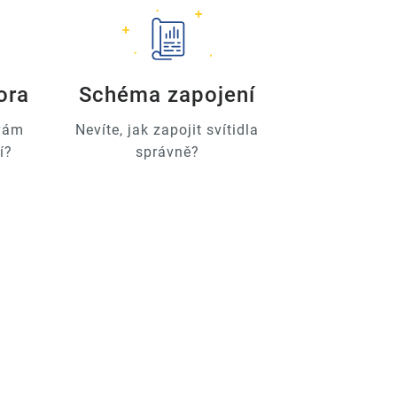
ora
Schéma zapojení
 vám
Nevíte, jak zapojit svítidla
í?
správně?