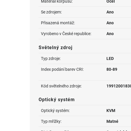
Materiál korpusu:
Ocel
Se zdrojem:
Ano
Přisazená montáž:
Ano
Vyrobeno v České republice:
Ano
Světelný zdroj
Typ zdroje:
LED
Index podání barev CRI:
80-89
Kód světelného zdroje:
1991200183
Optický systém
Optický systém:
KVM
Typ mřížky:
Matné