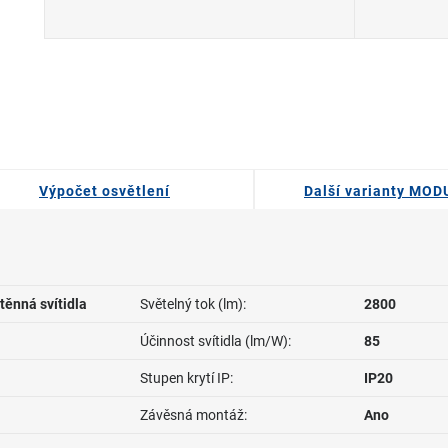
Výpočet osvětlení
Další varianty MOD
těnná svítidla
Světelný tok (lm):
2800
Účinnost svítidla (lm/W):
85
Stupen krytí IP:
IP20
Závěsná montáž:
Ano