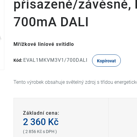
přisazené/závěsné, 
700mA DALI
Mřížkové liniové svítidlo
EVAL1MKVM3V1/700DALI
Kód:
Kopírovat
Tento výrobek obsahuje světelný zdroj s třídou energetick
Základní cena:
2 360 Kč
( 2 856 Kč s DPH )