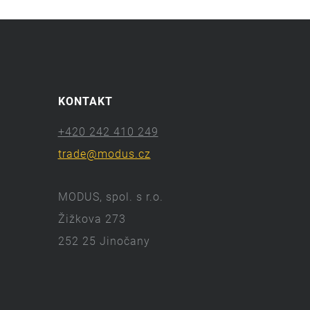
KONTAKT
+420 242 410 249
trade@modus.cz
MODUS, spol. s r.o.
Žižkova 273
252 25 Jinočany