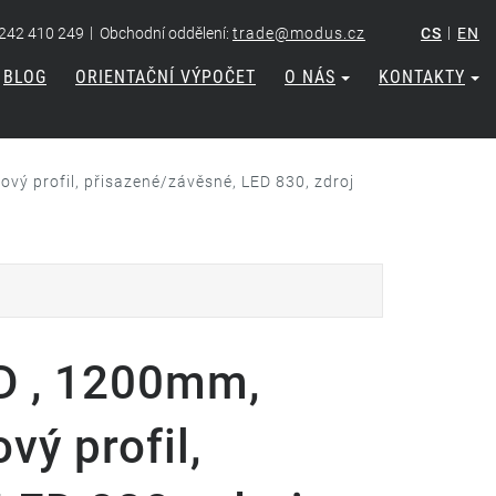
|
|
 242 410 249
Obchodní oddělení:
trade@modus.cz
CS
EN
BLOG
ORIENTAČNÍ VÝPOČET
O NÁS
KONTAKTY
ý profil, přisazené/závěsné, LED 830, zdroj
D , 1200mm,
ý profil,