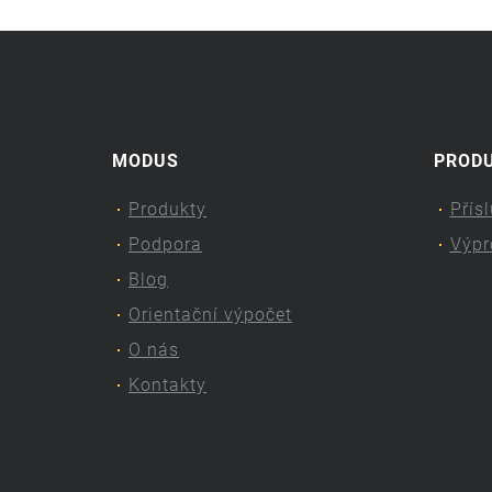
MODUS
PROD
Produkty
Přís
Podpora
Výpr
Blog
Orientační výpočet
O nás
Kontakty