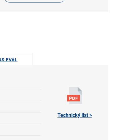
US EVAL
Technický list >