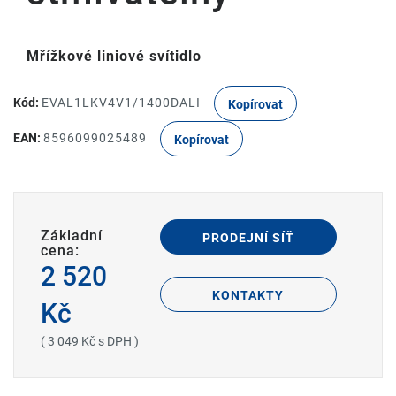
Mřížkové liniové svítidlo
Kód:
EVAL1LKV4V1/1400DALI
Kopírovat
EAN:
8596099025489
Kopírovat
Základní
PRODEJNÍ SÍŤ
cena:
2 520
KONTAKTY
Kč
( 3 049 Kč s DPH )