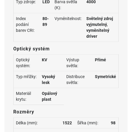
Typ zdroje:
LED
Barva světla
4000
(K):
Index
80-
Vyměnitelnost:
Světelný zdroj
podání
89
vyjmutelný,
barev CRI:
vyměnitelný
driver
Optický systém
Optický
KV
Výstup
Přímé
systém:
světla:
Typ mřížky:
Vysoký
Distribuce
Symetrické
lesk
světla:
Materiál
Opálový
krytu:
plast
Rozměry
Délka (mm):
1522
Šířka (mm):
98