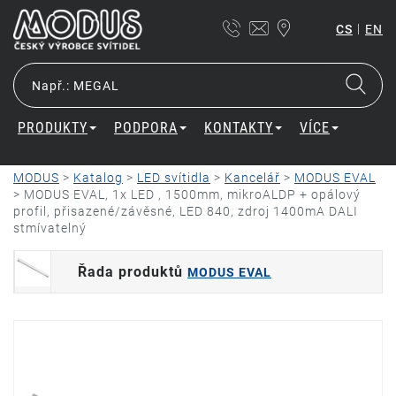
|
CS
EN
PRODUKTY
PODPORA
KONTAKTY
VÍCE
MODUS
>
Katalog
>
LED svítidla
>
Kancelář
>
MODUS EVAL
>
MODUS EVAL, 1x LED , 1500mm, mikroALDP + opálový
profil, přisazené/závěsné, LED 840, zdroj 1400mA DALI
stmívatelný
Řada produktů
MODUS EVAL