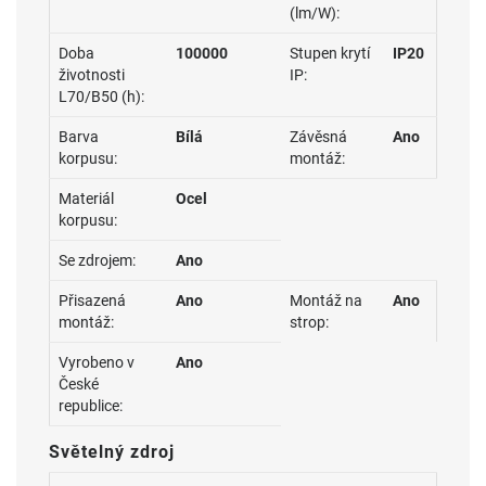
(lm/W):
Doba
100000
Stupen krytí
IP20
životnosti
IP:
L70/B50 (h):
Barva
Bílá
Závěsná
Ano
korpusu:
montáž:
Materiál
Ocel
korpusu:
Se zdrojem:
Ano
Přisazená
Ano
Montáž na
Ano
montáž:
strop:
Vyrobeno v
Ano
České
republice:
Světelný zdroj