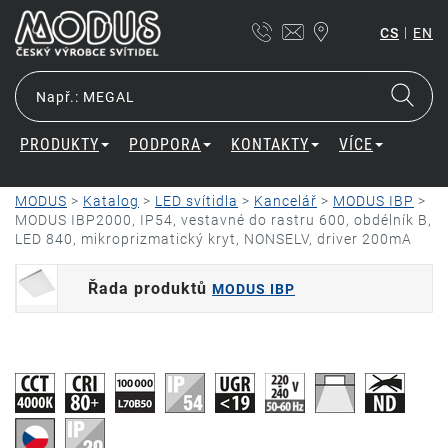
|
CS
EN
PRODUKTY
PODPORA
KONTAKTY
VÍCE
MODUS
>
Katalog
>
LED svítidla
>
Kancelář
>
MODUS IBP
>
MODUS IBP2000, IP54, vestavné do rastru 600, obdélník B,
LED 840, mikroprizmatický kryt, NONSELV, driver 200mA
Řada produktů
MODUS IBP