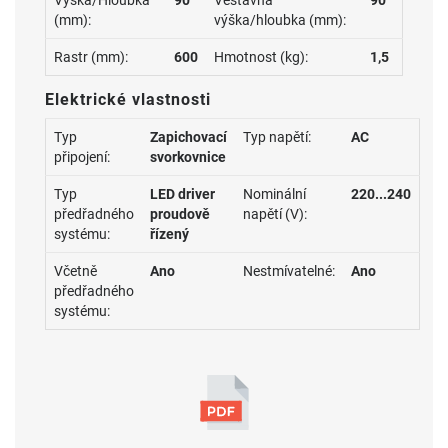
Výška/Hloubka
90
Vestavná
90
(mm):
výška/hloubka (mm):
Rastr (mm):
600
Hmotnost (kg):
1,5
Elektrické vlastnosti
Typ
Zapichovací
Typ napětí:
AC
připojení:
svorkovnice
Typ
LED driver
Nominální
220...240
předřadného
proudově
napětí (V):
systému:
řízený
Včetně
Ano
Nestmívatelné:
Ano
předřadného
systému: