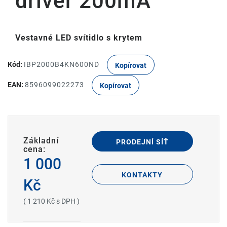
driver 200mA
Vestavné LED svítidlo s krytem
Kód:
IBP2000B4KN600ND
Kopírovat
EAN:
8596099022273
Kopírovat
Základní
PRODEJNÍ SÍŤ
cena:
1 000
KONTAKTY
Kč
( 1 210 Kč s DPH )