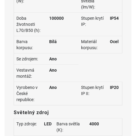
(W):
svítidla
(lm/W):
Doba
100000
Stupen krytí
IP54
životnosti
IP:
L70/B50 (h):
Barva
Bílá
Materiál
Ocel
korpusu:
korpusu:
Se zdrojem:
Ano
Vestavná
Ano
montáž:
Vyrobeno v
Ano
Stupen krytí
IP20
České
IP II:
republice:
Světelný zdroj
Typ zdroje:
LED
Barva světla
4000
(K):