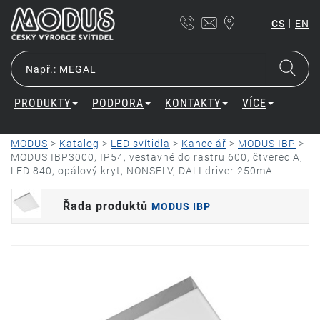
|
CS
EN
PRODUKTY
PODPORA
KONTAKTY
VÍCE
MODUS
>
Katalog
>
LED svítidla
>
Kancelář
>
MODUS IBP
>
MODUS IBP3000, IP54, vestavné do rastru 600, čtverec A,
LED 840, opálový kryt, NONSELV, DALI driver 250mA
Řada produktů
MODUS IBP