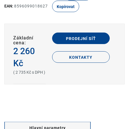
EAN:
8596099018627
Kopírovat
Základní
PRODEJNÍ SÍŤ
cena:
2 260
KONTAKTY
Kč
( 2 735 Kč s DPH )
Hlavní parametry