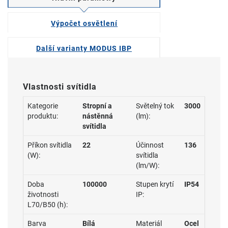
Výpočet osvětlení
Další varianty MODUS IBP
Vlastnosti svítidla
Kategorie
Stropní a
Světelný tok
3000
produktu:
nástěnná
(lm):
svítidla
Příkon svítidla
22
Účinnost
136
(W):
svítidla
(lm/W):
Doba
100000
Stupen krytí
IP54
životnosti
IP:
L70/B50 (h):
Barva
Bílá
Materiál
Ocel