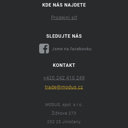
KDE NÁS NAJDETE
Prodejní síť
SLEDUJTE NÁS
Jsme na facebooku
KONTAKT
+420 242 410 249
trade@modus.cz
MODUS, spol. s r.o.
Žižkova 273
252 25 Jinočany