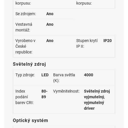
korpusu:
korpusu:
Se zdrojem:
Ano
Vestavná
Ano
montáž:
Vyrobeno v
Ano
Stupen krytí
IP20
České
IP II:
republice:
Světelný zdroj
Typ zdroje:
LED
Barva světla
4000
(K):
Index
80-
Vyměnitelnost:
Světelný zdroj
podání
89
vyjmutelný,
barev CRI:
vyjmutelný
driver
Optický systém