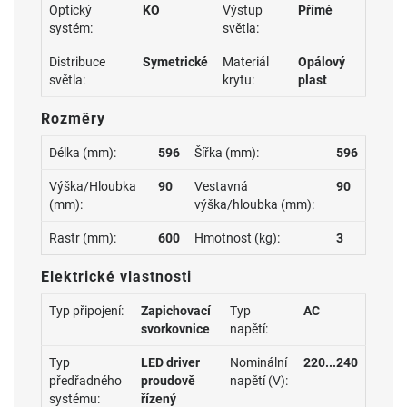
Optický
KO
Výstup
Přímé
systém:
světla:
Distribuce
Symetrické
Materiál
Opálový
světla:
krytu:
plast
Rozměry
Délka (mm):
596
Šířka (mm):
596
Výška/Hloubka
90
Vestavná
90
(mm):
výška/hloubka (mm):
Rastr (mm):
600
Hmotnost (kg):
3
Elektrické vlastnosti
Typ připojení:
Zapichovací
Typ
AC
svorkovnice
napětí:
Typ
LED driver
Nominální
220...240
předřadného
proudově
napětí (V):
systému:
řízený