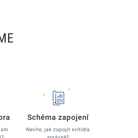
ÍME
ora
Schéma zapojení
 vám
Nevíte, jak zapojit svítidla
í?
správně?