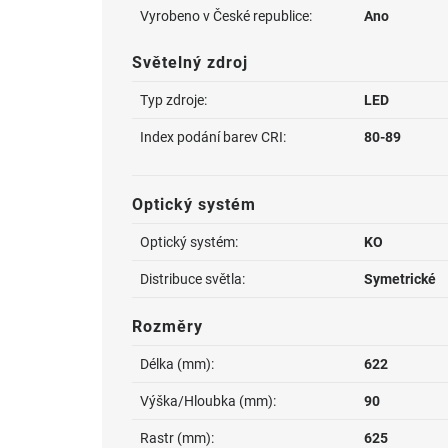
Vyrobeno v České republice:
Ano
Světelný zdroj
Typ zdroje:
LED
Index podání barev CRI:
80-89
Optický systém
Optický systém:
KO
Distribuce světla:
Symetrické
Rozměry
Délka (mm):
622
Výška/Hloubka (mm):
90
Rastr (mm):
625