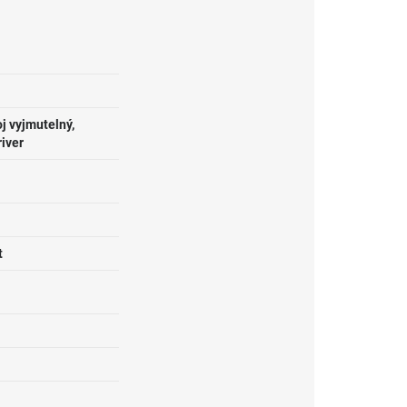
j vyjmutelný,
river
t