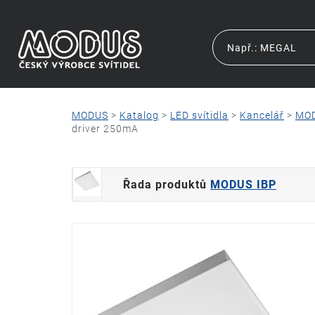
MODUS
>
Katalog
>
LED svítidla
>
Kancelář
>
MOD
driver 250mA
Řada produktů
MODUS IBP