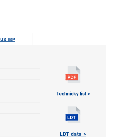
DUS IBP
Technický list >
LDT data >