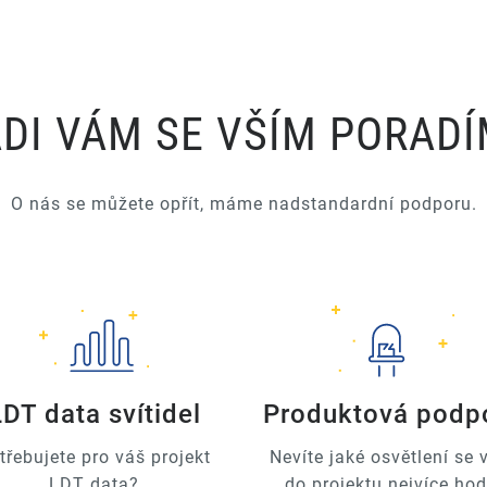
DI VÁM SE VŠÍM PORAD
O nás se můžete opřít, máme nadstandardní podporu.
LDT data svítidel
Produktová podp
třebujete pro váš projekt
Nevíte jaké osvětlení se
LDT data?
do projektu nejvíce hod