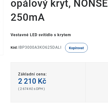
opálový kryt, NONSE
250mA
Vestavné LED svítidlo s krytem
IBP3000A3KO625DALI
Kód:
Kopírovat
Základní cena:
2 210 Kč
( 2 674 Kč s DPH )