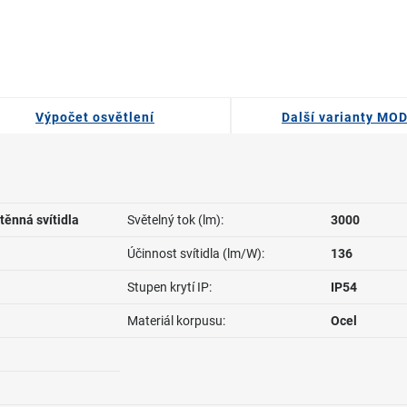
Výpočet osvětlení
Další varianty MO
těnná svítidla
Světelný tok (lm):
3000
Účinnost svítidla (lm/W):
136
Stupen krytí IP:
IP54
Materiál korpusu:
Ocel