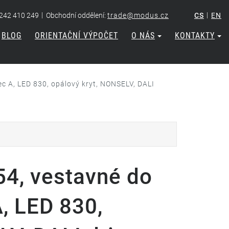
|
|
 242 410 249
Obchodní oddělení:
trade@modus.cz
CS
EN
BLOG
ORIENTAČNÍ VÝPOČET
O NÁS
KONTAKTY
c A, LED 830, opálový kryt, NONSELV, DALI
4, vestavné do
A, LED 830,