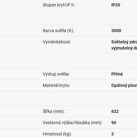
Stupen krytí IP II:
IP20
Barva světla (K):
3000
Vyměnitelnost:
Světelný zdro
vyjmutelný d
Výstup světla:
Přímé
Materiál krytu:
Opálový plas
Šířka (mm):
622
Vestavná výška/hloubka (mm):
90
Hmotnost (kg):
3