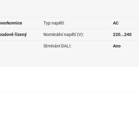
svorkovnice
Typ napětí:
AC
roudově řízený
Nominální napětí (V):
220...240
Stmívání DALI:
Ano