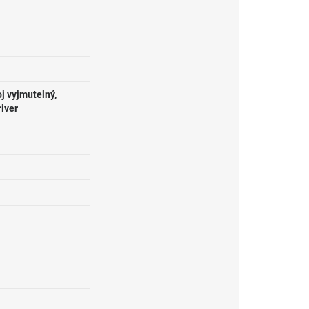
j vyjmutelný,
river