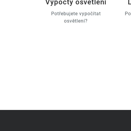
Výpočty osvětlení
Potřebujete vypočítat
Po
osvětlení?