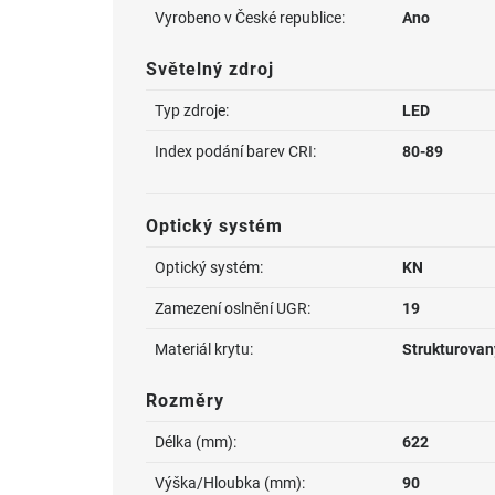
Vyrobeno v České republice:
Ano
Světelný zdroj
Typ zdroje:
LED
Index podání barev CRI:
80-89
Optický systém
Optický systém:
KN
Zamezení oslnění UGR:
19
Materiál krytu:
Strukturovan
Rozměry
Délka (mm):
622
Výška/Hloubka (mm):
90