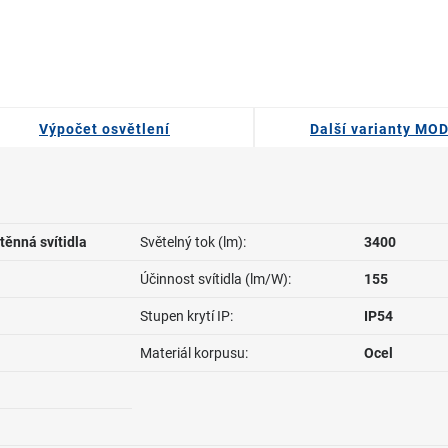
Výpočet osvětlení
Další varianty MO
těnná svítidla
Světelný tok (lm):
3400
Účinnost svítidla (lm/W):
155
Stupen krytí IP:
IP54
Materiál korpusu:
Ocel