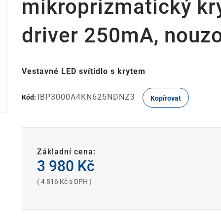
mikroprizmatický kr
driver 250mA, nouzo
Vestavné LED svítidlo s krytem
IBP3000A4KN625NDNZ3
Kód:
Kopírovat
Základní cena:
3 980 Kč
( 4 816 Kč s DPH )