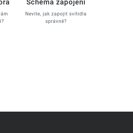
ora
Schéma zapojení
 vám
Nevíte, jak zapojit svítidla
í?
správně?