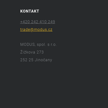
KONTAKT
+420 242 410 249
trade@modus.cz
MODUS, spol. s r.o.
Žižkova 273
252 25 Jinočany