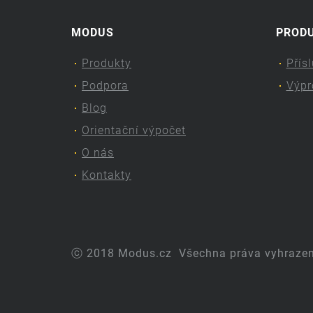
MODUS
PROD
Produkty
Přís
Podpora
Výpr
Blog
Orientační výpočet
O nás
Kontakty
ⓒ 2018 Modus.cz
Všechna práva vyhraze