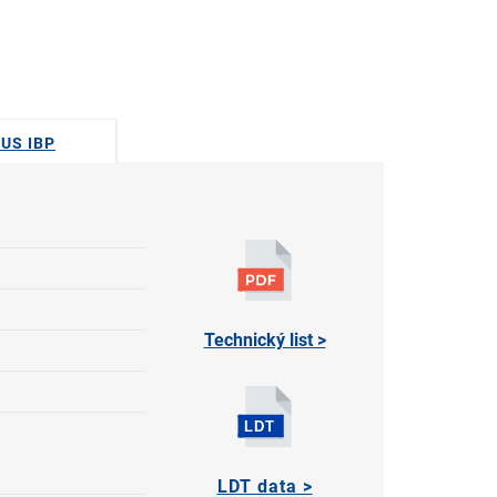
DUS IBP
Technický list >
LDT data >