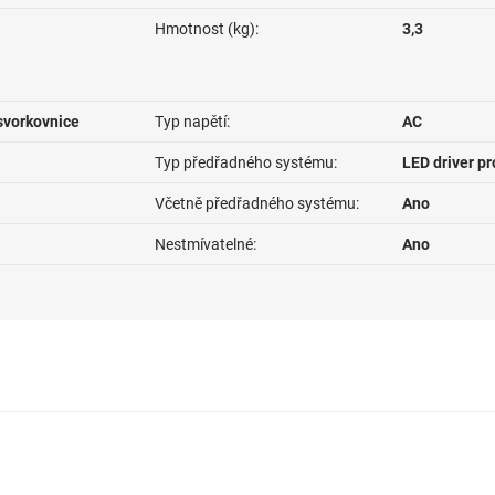
Hmotnost (kg):
3,3
svorkovnice
Typ napětí:
AC
Typ předřadného systému:
LED driver p
Včetně předřadného systému:
Ano
Nestmívatelné:
Ano