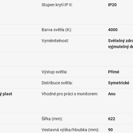
Stupen krytí IP II:
IP20
Barva světla (K):
4000
Vyměnitelnost:
Světelný zdro
vyjmutelný d
Výstup světla:
Přímé
Distribuce světla:
Symetrické
ý plast
Vhodné pro práci s monitorem:
Ano
Šířka (mm):
622
Vestavná výška/hloubka (mm):
90