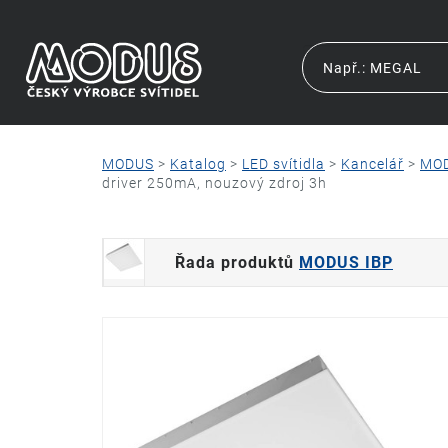
MODUS
>
Katalog
>
LED svítidla
>
Kancelář
>
MOD
driver 250mA, nouzový zdroj 3h
Řada produktů
MODUS IBP