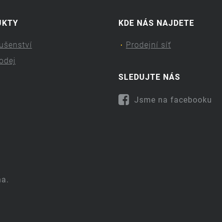
UKTY
KDE NÁS NAJDETE
lušenství
Prodejní síť
odej
SLEDUJTE NÁS
Jsme na facebooku
na.