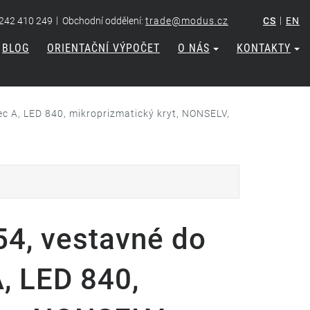
|
|
 242 410 249
Obchodní oddělení:
trade@modus.cz
CS
EN
BLOG
ORIENTAČNÍ VÝPOČET
O NÁS
KONTAKTY
c A, LED 840, mikroprizmatický kryt, NONSELV,
4, vestavné do
A, LED 840,