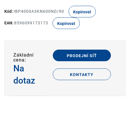
Kód:
IBP4000A3KN600ND/90
Kopírovat
EAN:
8596099173173
Kopírovat
Základní
PRODEJNÍ SÍŤ
cena:
Na
KONTAKTY
dotaz