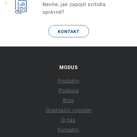
Nevíte, jak zapojit svítidla
správně?
KONTAKT
MODUS
Produkty
Podpora
Blog
Orientační výpočet
O nás
Kontakty