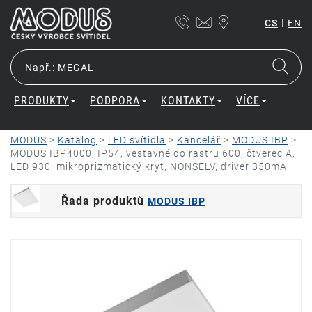
|
CS
EN
PRODUKTY
PODPORA
KONTAKTY
VÍCE
MODUS
>
Katalog
>
LED svítidla
>
Kancelář
>
MODUS IBP
>
MODUS IBP4000, IP54, vestavné do rastru 600, čtverec A,
LED 930, mikroprizmatický kryt, NONSELV, driver 350mA
Řada produktů
MODUS IBP