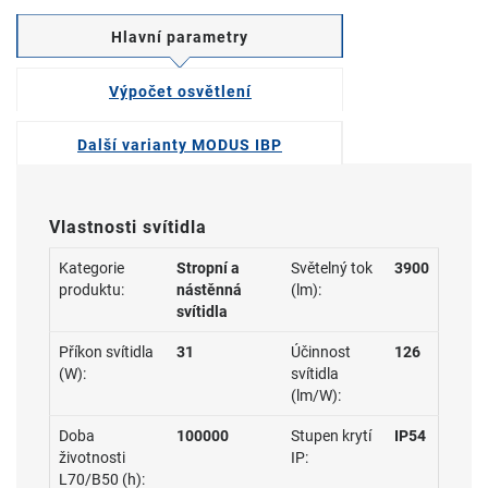
Hlavní parametry
Výpočet osvětlení
Další varianty MODUS IBP
Vlastnosti svítidla
Kategorie
Stropní a
Světelný tok
3900
produktu:
nástěnná
(lm):
svítidla
Příkon svítidla
31
Účinnost
126
(W):
svítidla
(lm/W):
Doba
100000
Stupen krytí
IP54
životnosti
IP:
L70/B50 (h):