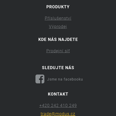
PRODUKTY
Příslušenství
Výprodej
KDE NÁS NAJDETE
Prodejní síť
SLEDUJTE NÁS
Jsme na facebooku
KONTAKT
+420 242 410 249
trade@modus.cz