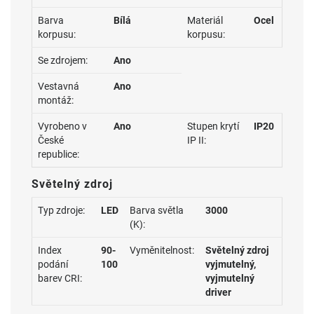
Barva
Bílá
Materiál
Ocel
korpusu:
korpusu:
Se zdrojem:
Ano
Vestavná
Ano
montáž:
Vyrobeno v
Ano
Stupen krytí
IP20
České
IP II:
republice:
Světelný zdroj
Typ zdroje:
LED
Barva světla
3000
(K):
Index
90-
Vyměnitelnost:
Světelný zdroj
podání
100
vyjmutelný,
barev CRI:
vyjmutelný
driver