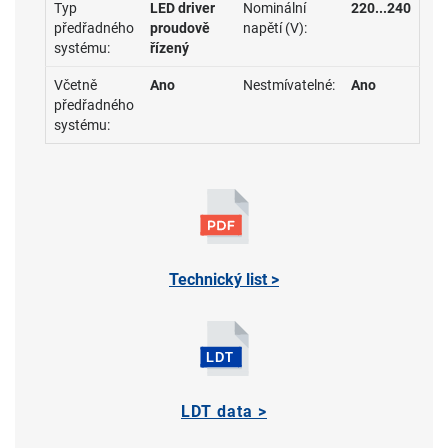
Typ
LED driver
Nominální
220...240
předřadného
proudově
napětí (V):
systému:
řízený
Včetně
Ano
Nestmívatelné:
Ano
předřadného
systému:
Technický list >
LDT data >