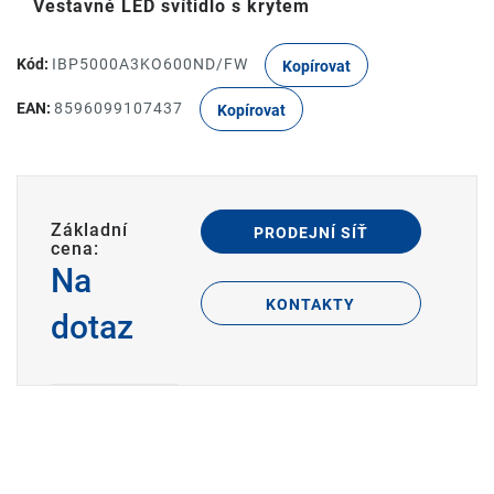
Vestavné LED svítidlo s krytem
Kód:
IBP5000A3KO600ND/FW
Kopírovat
EAN:
8596099107437
Kopírovat
Základní
PRODEJNÍ SÍŤ
cena:
Na
KONTAKTY
dotaz