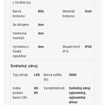
L70/B50 (h):
Barva
Bílá
Materiál
Ocel
korpusu:
korpusu:
Se zdrojem:
Ano
Vestavná
Ano
montáž:
Vyrobeno v
Ano
Stupen krytí
IP20
České
IP II:
republice:
Světelný zdroj
Typ zdroje:
LED
Barva světla
3000
(K):
Index
80-
Vyměnitelnost:
Světelný zdroj
podání
89
vyjmutelný,
barev CRI:
vyjmutelný
driver