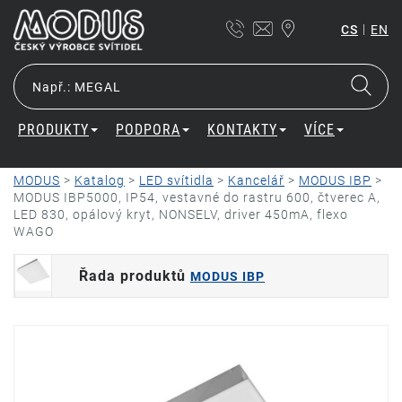
|
CS
EN
PRODUKTY
PODPORA
KONTAKTY
VÍCE
MODUS
>
Katalog
>
LED svítidla
>
Kancelář
>
MODUS IBP
>
MODUS IBP5000, IP54, vestavné do rastru 600, čtverec A,
LED 830, opálový kryt, NONSELV, driver 450mA, flexo
WAGO
Řada produktů
MODUS IBP