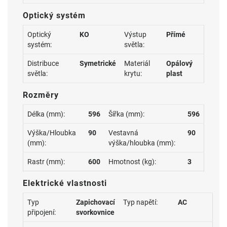
Optický systém
Optický
KO
Výstup
Přímé
systém:
světla:
Distribuce
Symetrické
Materiál
Opálový
světla:
krytu:
plast
Rozměry
Délka (mm):
596
Šířka (mm):
596
Výška/Hloubka
90
Vestavná
90
(mm):
výška/hloubka (mm):
Rastr (mm):
600
Hmotnost (kg):
3
Elektrické vlastnosti
Typ
Zapichovací
Typ napětí:
AC
připojení:
svorkovnice