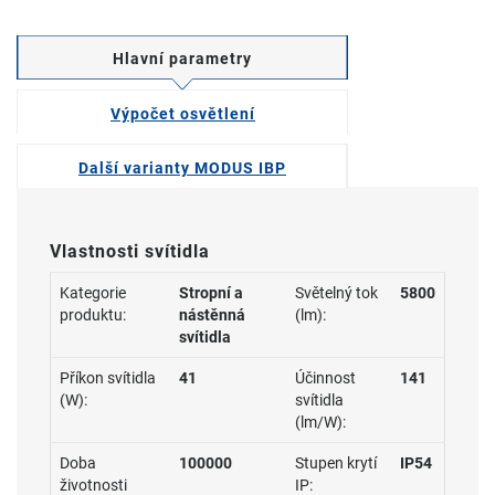
Hlavní parametry
Výpočet osvětlení
Další varianty MODUS IBP
Vlastnosti svítidla
Kategorie
Stropní a
Světelný tok
5800
produktu:
nástěnná
(lm):
svítidla
Příkon svítidla
41
Účinnost
141
(W):
svítidla
(lm/W):
Doba
100000
Stupen krytí
IP54
životnosti
IP: