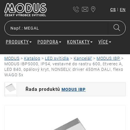
|
CS
EN
PRODUKTY
PODPORA
KONTAKTY
VÍCE
MODUS
>
Katalog
>
LED svítidla
>
Kancelář
>
MODUS IBP
>
MODUS IBP5000, IP54, vestavné do rastru 600, čtverec A,
LED 840, opálový kryt, NONSELV, driver 450mA DALI, flexo
WAGO 5x
Řada produktů
MODUS IBP