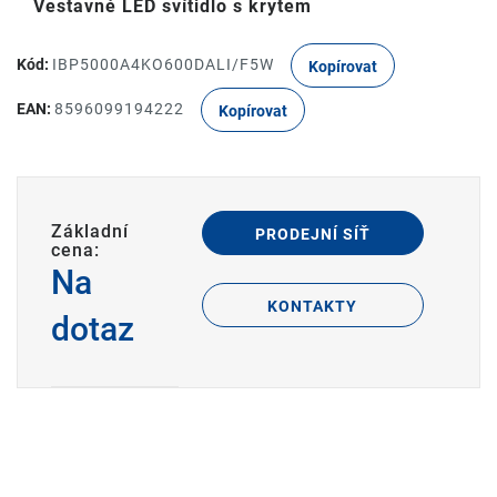
Vestavné LED svítidlo s krytem
Kód:
IBP5000A4KO600DALI/F5W
Kopírovat
EAN:
8596099194222
Kopírovat
Základní
PRODEJNÍ SÍŤ
cena:
Na
KONTAKTY
dotaz