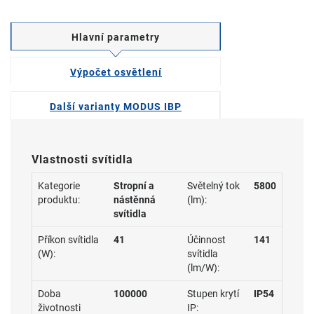
Hlavní parametry
Výpočet osvětlení
Další varianty MODUS IBP
Vlastnosti svítidla
Kategorie
Stropní a
Světelný tok
5800
produktu:
nástěnná
(lm):
svítidla
Příkon svítidla
41
Účinnost
141
(W):
svítidla
(lm/W):
Doba
100000
Stupen krytí
IP54
životnosti
IP: