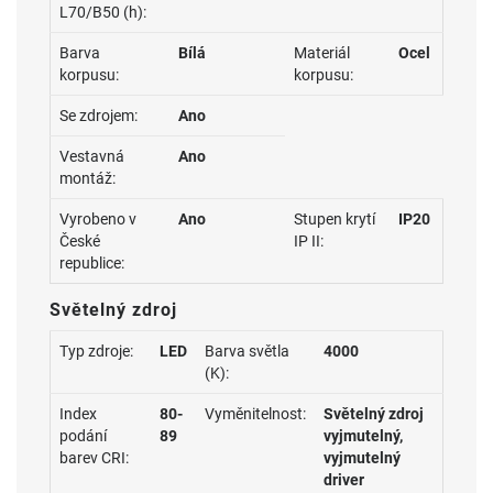
L70/B50 (h):
Barva
Bílá
Materiál
Ocel
korpusu:
korpusu:
Se zdrojem:
Ano
Vestavná
Ano
montáž:
Vyrobeno v
Ano
Stupen krytí
IP20
České
IP II:
republice:
Světelný zdroj
Typ zdroje:
LED
Barva světla
4000
(K):
Index
80-
Vyměnitelnost:
Světelný zdroj
podání
89
vyjmutelný,
barev CRI:
vyjmutelný
driver