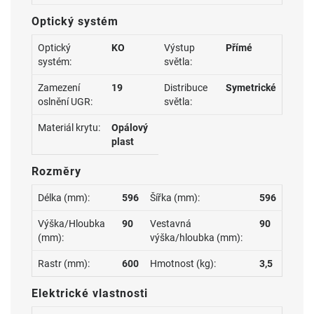
Optický systém
Optický
KO
Výstup
Přímé
systém:
světla:
Zamezení
19
Distribuce
Symetrické
oslnění UGR:
světla:
Materiál krytu:
Opálový
plast
Rozměry
Délka (mm):
596
Šířka (mm):
596
Výška/Hloubka
90
Vestavná
90
(mm):
výška/hloubka (mm):
Rastr (mm):
600
Hmotnost (kg):
3,5
Elektrické vlastnosti