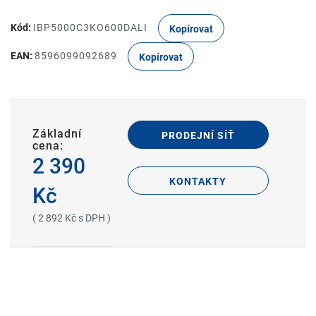
Kód:
IBP5000C3KO600DALI
Kopírovat
EAN:
8596099092689
Kopírovat
Základní
PRODEJNÍ SÍŤ
cena:
2 390
KONTAKTY
Kč
( 2 892 Kč s DPH )