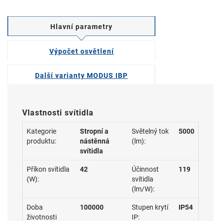
Hlavní parametry
Výpočet osvětlení
Další varianty MODUS IBP
Vlastnosti svítidla
Kategorie
Stropní a
Světelný tok
5000
produktu:
nástěnná
(lm):
svítidla
Příkon svítidla
42
Účinnost
119
(W):
svítidla
(lm/W):
Doba
100000
Stupen krytí
IP54
životnosti
IP: