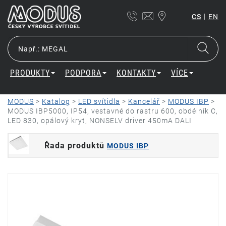
|
CS
EN
PRODUKTY
PODPORA
KONTAKTY
VÍCE
MODUS
>
Katalog
>
LED svítidla
>
Kancelář
>
MODUS IBP
>
MODUS IBP5000, IP54, vestavné do rastru 600, obdélník C,
LED 830, opálový kryt, NONSELV driver 450mA DALI
Řada produktů
MODUS IBP