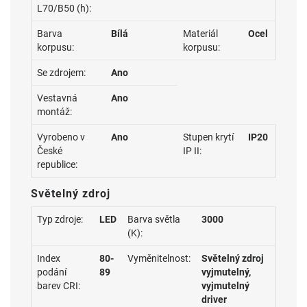
L70/B50 (h):
Barva
Bílá
Materiál
Ocel
korpusu:
korpusu:
Se zdrojem:
Ano
Vestavná
Ano
montáž:
Vyrobeno v
Ano
Stupen krytí
IP20
České
IP II:
republice:
Světelný zdroj
Typ zdroje:
LED
Barva světla
3000
(K):
Index
80-
Vyměnitelnost:
Světelný zdroj
podání
89
vyjmutelný,
barev CRI:
vyjmutelný
driver