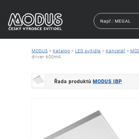
MODUS
>
Katalog
>
LED svítidla
>
Kancelář
>
MOD
driver 600mA
Řada produktů
MODUS IBP