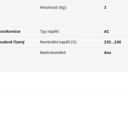
Hmotnost (kg):
3
svorkovnice
Typ napětí:
AC
roudově řízený
Nominální napětí (V):
220...240
Nestmívatelné:
Ano