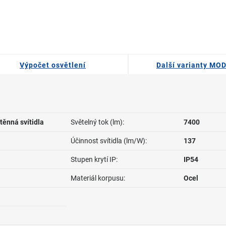
Výpočet osvětlení
Další varianty MO
těnná svítidla
Světelný tok (lm):
7400
Účinnost svítidla (lm/W):
137
Stupen krytí IP:
IP54
Materiál korpusu:
Ocel