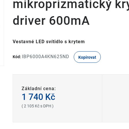
mikroprizmatický kr
driver 600mA
Vestavné LED svítidlo s krytem
IBP6000A4KN625ND
Kód:
Kopírovat
Základní cena:
1 740 Kč
( 2 105 Kč s DPH )