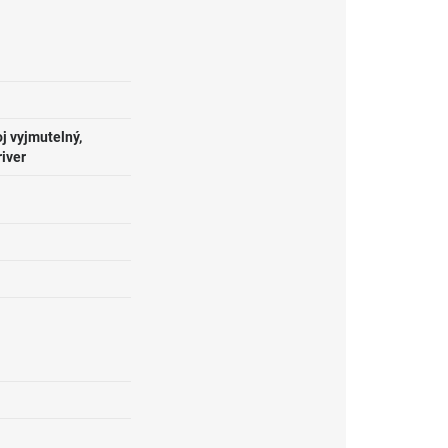
j vyjmutelný,
river