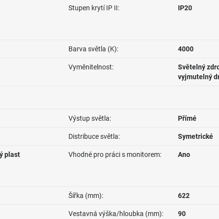
Stupen krytí IP II:
IP20
Barva světla (K):
4000
Vyměnitelnost:
Světelný zdro
vyjmutelný d
Výstup světla:
Přímé
Distribuce světla:
Symetrické
ý plast
Vhodné pro práci s monitorem:
Ano
Šířka (mm):
622
Vestavná výška/hloubka (mm):
90