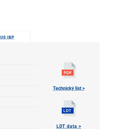
DUS IBP
Technický list >
LDT data >