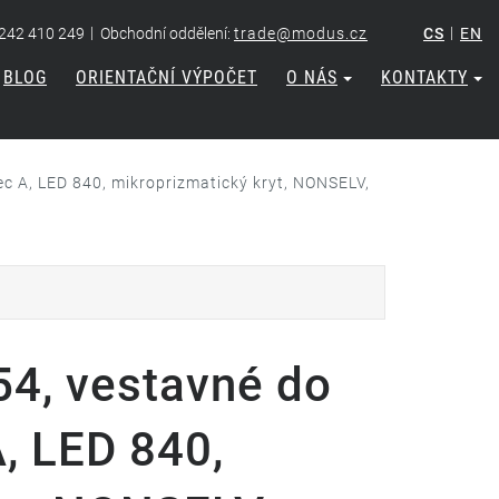
|
|
 242 410 249
Obchodní oddělení:
trade@modus.cz
CS
EN
BLOG
ORIENTAČNÍ VÝPOČET
O NÁS
KONTAKTY
c A, LED 840, mikroprizmatický kryt, NONSELV,
4, vestavné do
A, LED 840,