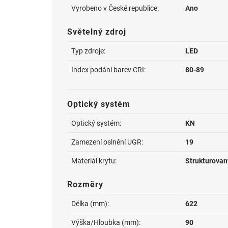
Vyrobeno v České republice:
Ano
Světelný zdroj
Typ zdroje:
LED
Index podání barev CRI:
80-89
Optický systém
Optický systém:
KN
Zamezení oslnění UGR:
19
Materiál krytu:
Strukturovan
Rozměry
Délka (mm):
622
Výška/Hloubka (mm):
90