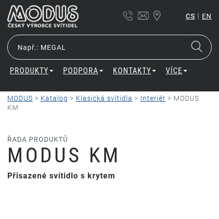
|
CS
EN
PRODUKTY
PODPORA
KONTAKTY
VÍCE
MODUS
>
Katalog
>
Klasická svítidla
>
Interiér
>
MODUS
KM
ŘADA PRODUKTŮ
MODUS KM
Přisazené svítidlo s krytem