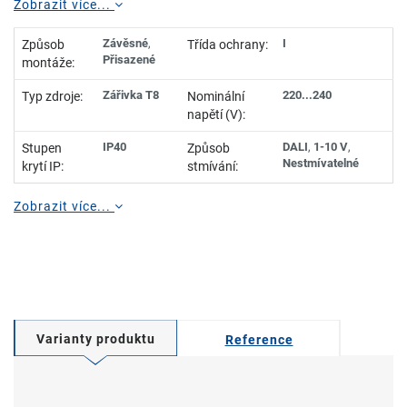
Zobrazit více...
Závěsné
,
I
Způsob
Třída ochrany:
Přisazené
montáže:
Zářivka T8
220...240
Typ zdroje:
Nominální
napětí (V):
IP40
DALI
,
1-10 V
,
Stupen
Způsob
Nestmívatelné
krytí IP:
stmívání:
Zobrazit více...
Varianty produktu
Reference