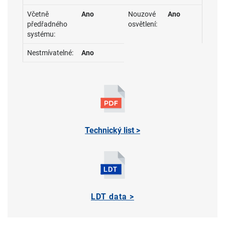
Včetně
Ano
Nouzové
Ano
předřadného
osvětlení:
systému:
Nestmívatelné:
Ano
Technický list >
LDT data >