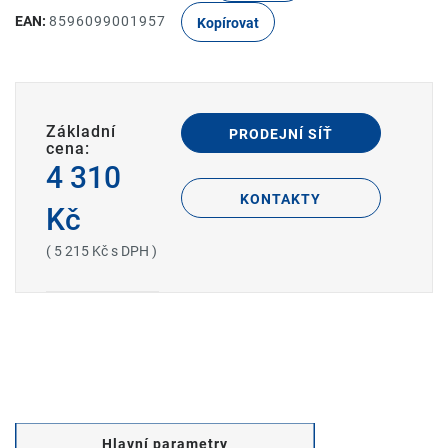
EAN:
8596099001957
Kopírovat
Základní
PRODEJNÍ SÍŤ
cena:
4 310
KONTAKTY
Kč
( 5 215 Kč s DPH )
Hlavní parametry