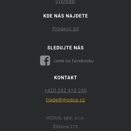
Výprodej
KDE NÁS NAJDETE
Prodejní síť
SLEDUJTE NÁS
Jsme na facebooku
KONTAKT
+420 242 410 249
trade@modus.cz
MODUS, spol. s r.o.
Žižkova 273