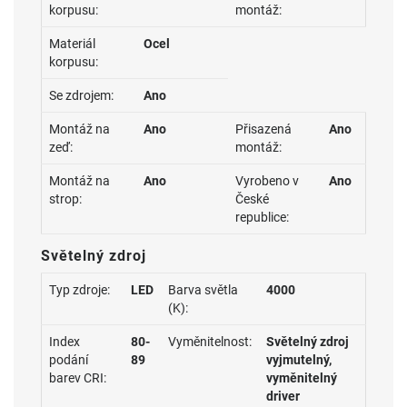
korpusu:
montáž:
Materiál
Ocel
korpusu:
Se zdrojem:
Ano
Montáž na
Ano
Přisazená
Ano
zeď:
montáž:
Montáž na
Ano
Vyrobeno v
Ano
strop:
České
republice:
Světelný zdroj
Typ zdroje:
LED
Barva světla
4000
(K):
Index
80-
Vyměnitelnost:
Světelný zdroj
podání
89
vyjmutelný,
barev CRI:
vyměnitelný
driver