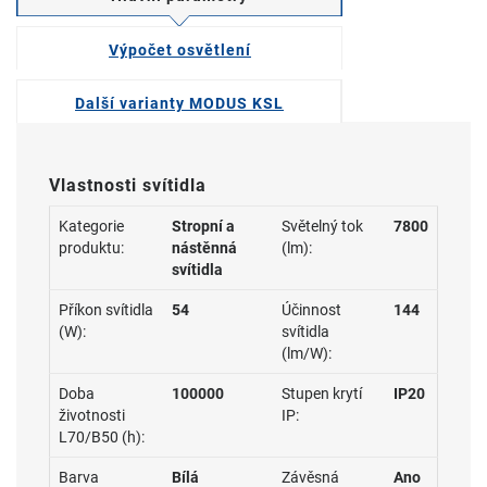
Výpočet osvětlení
Další varianty MODUS KSL
Vlastnosti svítidla
Kategorie
Stropní a
Světelný tok
7800
produktu:
nástěnná
(lm):
svítidla
Příkon svítidla
54
Účinnost
144
(W):
svítidla
(lm/W):
Doba
100000
Stupen krytí
IP20
životnosti
IP:
L70/B50 (h):
Barva
Bílá
Závěsná
Ano