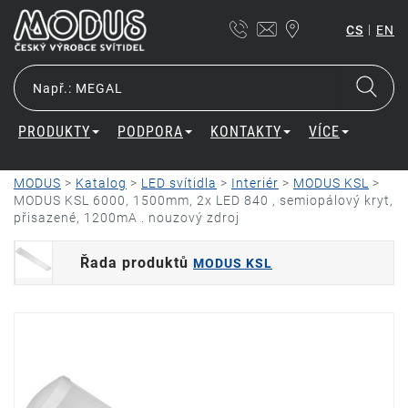
|
CS
EN
PRODUKTY
PODPORA
KONTAKTY
VÍCE
MODUS
>
Katalog
>
LED svítidla
>
Interiér
>
MODUS KSL
>
MODUS KSL 6000, 1500mm, 2x LED 840 , semiopálový kryt,
přisazené, 1200mA . nouzový zdroj
Řada produktů
MODUS KSL