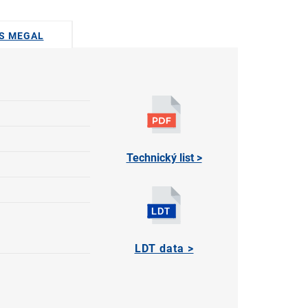
US MEGAL
Technický list >
LDT data >