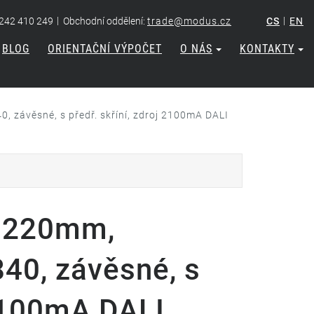
|
|
 242 410 249
Obchodní oddělení:
trade@modus.cz
CS
EN
BLOG
ORIENTAČNÍ VÝPOČET
O NÁS
KONTAKTY
 závěsné, s předř. skříní, zdroj 2100mA DALI
1220mm,
840, závěsné, s
 2100mA DALI