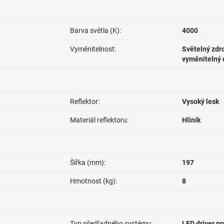
Barva světla (K):
4000
Vyměnitelnost:
Světelný zdro
vyměnitelný 
Reflektor:
Vysoký lesk
Materiál reflektoru:
Hliník
Šířka (mm):
197
Hmotnost (kg):
8
Typ předřadného systému:
LED driver p