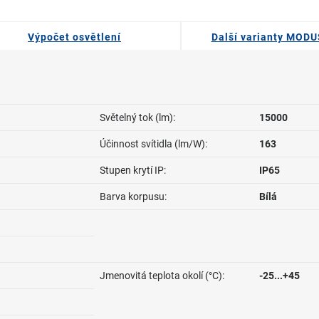
Výpočet osvětlení
Další varianty MOD
Světelný tok (lm):
15000
Účinnost svítidla (lm/W):
163
Stupen krytí IP:
IP65
Barva korpusu:
Bílá
Jmenovitá teplota okolí (°C):
-25...+45