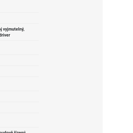
j vyjmutelný,
driver
roudově řízený