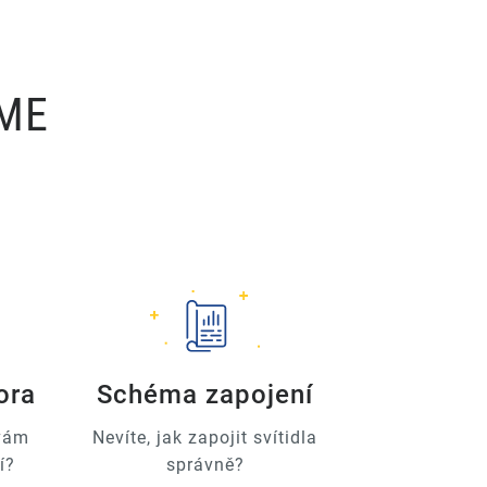
ÍME
ora
Schéma zapojení
 vám
Nevíte, jak zapojit svítidla
í?
správně?