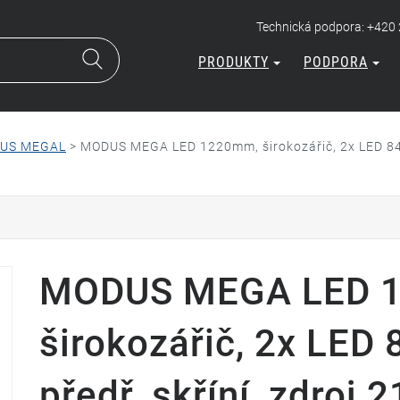
Technická podpora: +420
PRODUKTY
PODPORA
US MEGAL
>
MODUS MEGA LED 1220mm, širokozářič, 2x LED 840,
MODUS MEGA LED 
širokozářič, 2x LED 
předř. skříní, zdroj