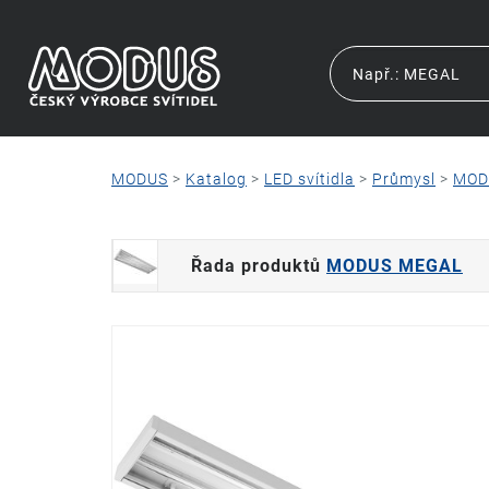
MODUS
>
Katalog
>
LED svítidla
>
Průmysl
>
MOD
Řada produktů
MODUS MEGAL