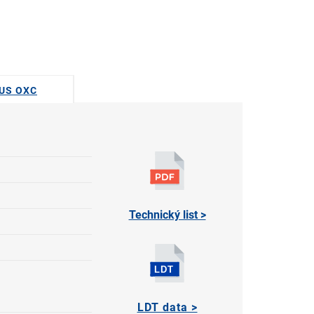
DUS OXC
Technický list >
LDT data >