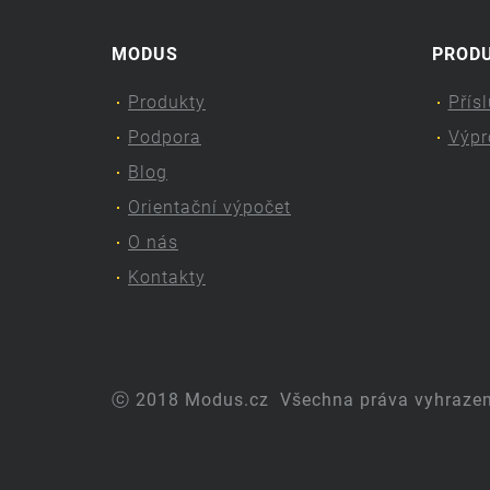
MODUS
PROD
Produkty
Přís
Podpora
Výpr
Blog
Orientační výpočet
O nás
Kontakty
ⓒ 2018 Modus.cz
Všechna práva vyhraze