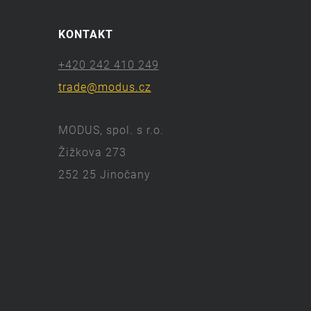
KONTAKT
+420 242 410 249
trade@modus.cz
MODUS, spol. s r.o.
Žižkova 273
252 25 Jinočany