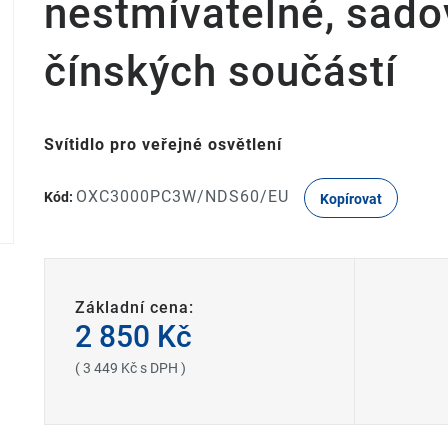
nestmívatelné, sado
čínských součástí
Svítidlo pro veřejné osvětlení
OXC3000PC3W/NDS60/EU
Kód:
Kopírovat
Základní cena:
2 850 Kč
( 3 449 Kč s DPH )