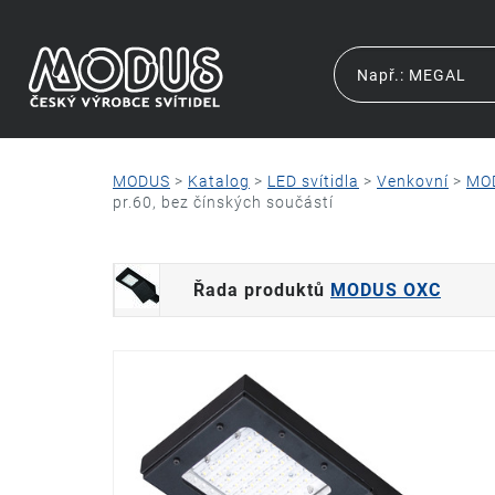
MODUS
>
Katalog
>
LED svítidla
>
Venkovní
>
MO
pr.60, bez čínských součástí
Řada produktů
MODUS OXC