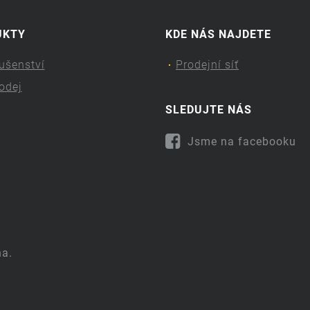
UKTY
KDE NÁS NAJDETE
lušenství
Prodejní síť
odej
SLEDUJTE NÁS
Jsme na facebooku
na.