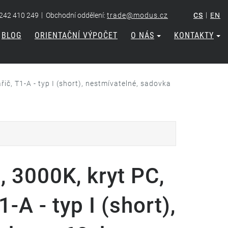
|
|
 242 410 249
Obchodní oddělení:
trade@modus.cz
CS
EN
BLOG
ORIENTAČNÍ VÝPOČET
O NÁS
KONTAKTY
č, T1-A - typ I (short), nestmívatelné, sadovka
3000K, kryt PC,
-A - typ I (short),