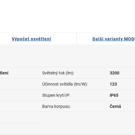
Výpočet osvětlení
Další varianty MO
tlení
Světelný tok (lm):
3200
Účinnost svítidla (lm/W):
123
Stupen krytí IP:
IP65
Barva korpusu:
Černá