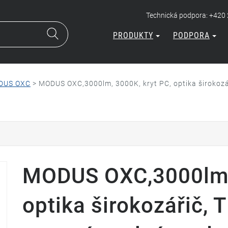
Technická podpora: +420
PRODUKTY
PODPORA
DUS OXC
>
MODUS OXC,3000lm, 3000K, kryt PC, optika širokozáři
MODUS OXC,3000lm, 
optika širokozářič, T1