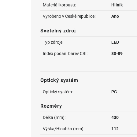
Materiál korpusu:
Hliník
Vyrobeno v České republice:
Ano
Světelný zdroj
Typ zdroje:
LED
Index podání barev CRI:
80-89
Optický systém
Optický systém:
PC
Rozměry
Délka (mm):
430
Výška/Hloubka (mm):
112