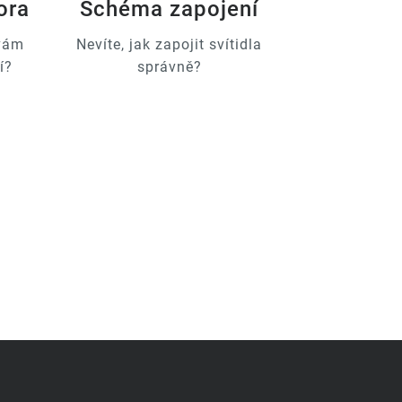
ora
Schéma zapojení
 vám
Nevíte, jak zapojit svítidla
í?
správně?