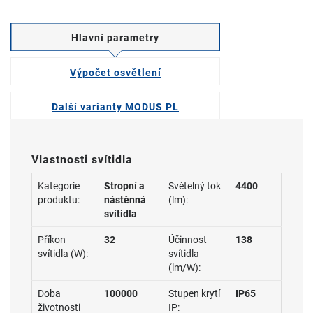
Hlavní parametry
Výpočet osvětlení
Další varianty MODUS PL
Vlastnosti svítidla
Kategorie
Stropní a
Světelný tok
4400
produktu:
nástěnná
(lm):
svítidla
Příkon
32
Účinnost
138
svítidla (W):
svítidla
(lm/W):
Doba
100000
Stupen krytí
IP65
životnosti
IP: