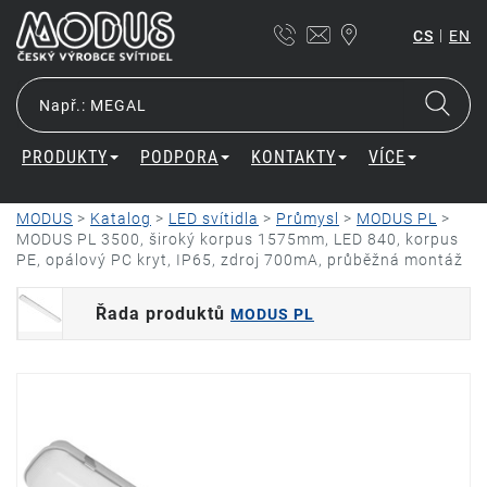
|
CS
EN
PRODUKTY
PODPORA
KONTAKTY
VÍCE
MODUS
>
Katalog
>
LED svítidla
>
Průmysl
>
MODUS PL
>
MODUS PL 3500, široký korpus 1575mm, LED 840, korpus
PE, opálový PC kryt, IP65, zdroj 700mA, průběžná montáž
Řada produktů
MODUS PL