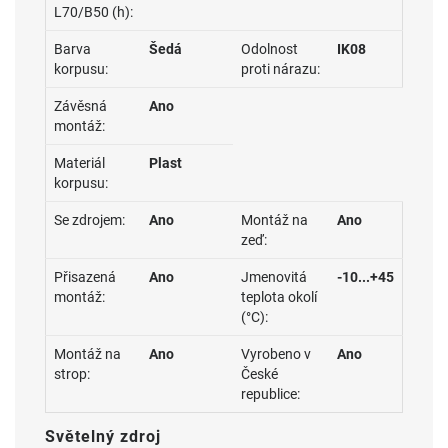
L70/B50 (h):
Barva
Šedá
Odolnost
IK08
korpusu:
proti nárazu:
Závěsná
Ano
montáž:
Materiál
Plast
korpusu:
Se zdrojem:
Ano
Montáž na
Ano
zeď:
Přisazená
Ano
Jmenovitá
-10...+45
montáž:
teplota okolí
(°C):
Montáž na
Ano
Vyrobeno v
Ano
strop:
České
republice:
Světelný zdroj