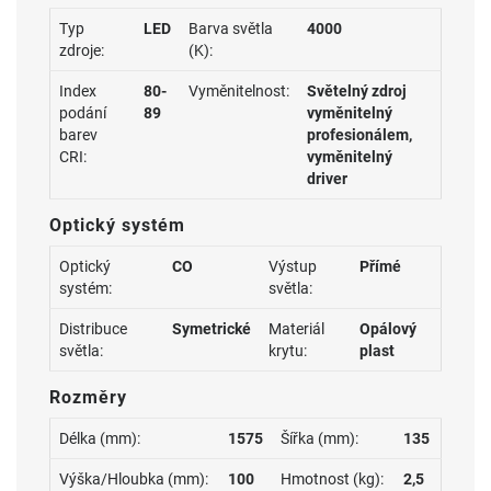
Typ
LED
Barva světla
4000
zdroje:
(K):
Index
80-
Vyměnitelnost:
Světelný zdroj
podání
89
vyměnitelný
barev
profesionálem,
CRI:
vyměnitelný
driver
Optický systém
Optický
CO
Výstup
Přímé
systém:
světla:
Distribuce
Symetrické
Materiál
Opálový
světla:
krytu:
plast
Rozměry
Délka (mm):
1575
Šířka (mm):
135
Výška/Hloubka (mm):
100
Hmotnost (kg):
2,5