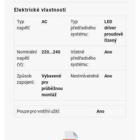
Elektrické vlastnosti
Typ
AC
Typ
LED
napětí:
předřadného
driver
systému:
proudově
řízený
Nominální
220...240
Včetně
Ano
napětí
předřadného
(V):
systému:
Způsob
Vybavené
Nestmívatelné:
Ano
zapojení:
pro
průběžnou
montáž
Pouze pro vnitřní užití:
Ano