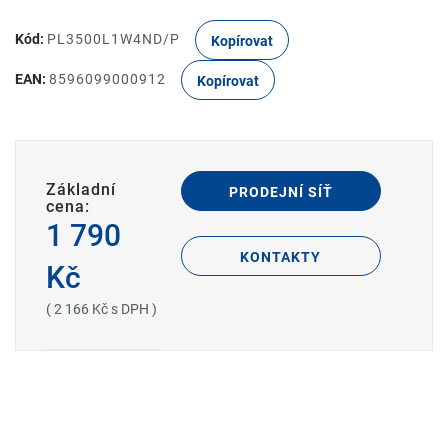
Kód:
PL3500L1W4ND/P
Kopírovat
EAN:
8596099000912
Kopírovat
Základní
PRODEJNÍ SÍŤ
cena:
1 790
KONTAKTY
Kč
( 2 166 Kč s DPH )