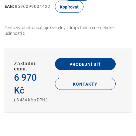
EAN:
8596099004422
Kopírovat
Tento výrobek obsahuje světelný zdroj s třídou energetické
účinnosti C
Základní
PRODEJNÍ SÍŤ
cena:
6 970
KONTAKTY
Kč
( 8 434 Kč s DPH )