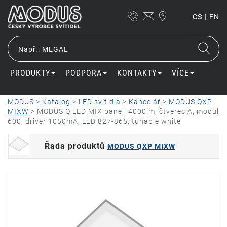
|
CS
EN
PRODUKTY
PODPORA
KONTAKTY
VÍCE
MODUS
>
Katalog
>
LED svítidla
>
Kancelář
>
MODUS QXP
MIXW
>
MODUS Q LED MIX panel, 4000lm, čtverec A, modul
600, driver 1050mA, LED 827-865, tunable white
Řada produktů
MODUS QXP MIXW