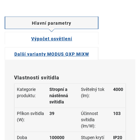
Hlavní parametry
Výpočet osvětlení
Další varianty MODUS QXP MIXW
Vlastnosti svítidla
Kategorie
Stropní a
Světelný tok
4000
produktu:
nástěnná
(lm):
svítidla
Příkon svítidla
39
Účinnost
103
(W):
svítidla
(lm/W):
Doba
100000
Stupen krytí
IP20