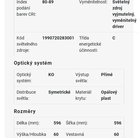
Index
80-89
Vyměnitelnost:
Světelný
podání
zdroj
barev CRI:
vyjmutelný,
vyměnitelný
driver
Kód
1990720283001
Třída
C
světelného
energetické
zdroje:
účinnosti:
Optický systém
Optický
KO
Výstup
Přímé
systém:
světla:
Distribuce
Symetrické
Materiál
Opálový
světla:
krytu:
plast
Rozměry
Délka (mm):
596
Šířka (mm):
596
Výška/Hloubka
60
Vestavná
60