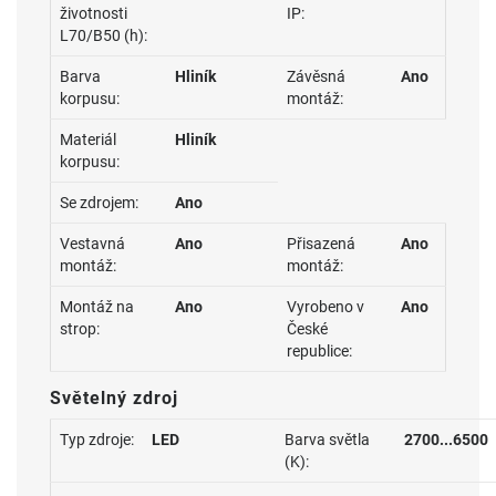
životnosti
IP:
L70/B50 (h):
Barva
Hliník
Závěsná
Ano
korpusu:
montáž:
Materiál
Hliník
korpusu:
Se zdrojem:
Ano
Vestavná
Ano
Přisazená
Ano
montáž:
montáž:
Montáž na
Ano
Vyrobeno v
Ano
strop:
České
republice:
Světelný zdroj
Typ zdroje:
LED
Barva světla
2700...6500
(K):