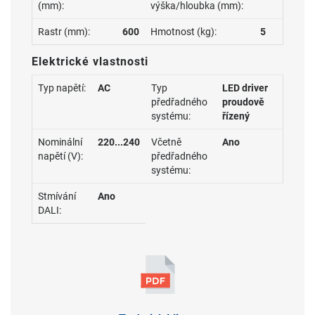
(mm):
výška/hloubka (mm):
Rastr (mm):
600
Hmotnost (kg):
5
Elektrické vlastnosti
Typ napětí:
AC
Typ
LED driver
předřadného
proudově
systému:
řízený
Nominální
220...240
Včetně
Ano
napětí (V):
předřadného
systému:
Stmívání
Ano
DALI: