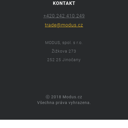
KONTAKT
+420 242 410 249
trade@modus.cz
MODUS, spol. s r.o.
Žižkova 273
252 25 Jinočany
ⓒ 2018 Modus.cz
Všechna práva vyhrazena.