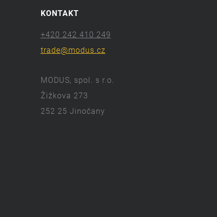
KONTAKT
+420 242 410 249
trade@modus.cz
MODUS, spol. s r.o.
Žižkova 273
252 25 Jinočany