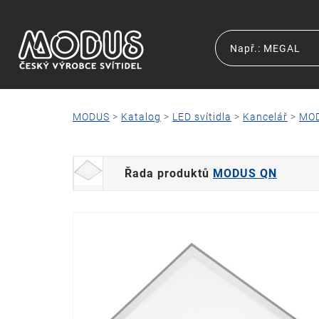
MODUS
>
Katalog
>
LED svítidla
>
Kancelář
>
MO
Řada produktů
MODUS QN