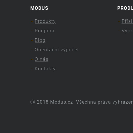
MODUS
PROD
Produkty
Přís
Podpora
Výpr
Blog
Orientační výpočet
O nás
Kontakty
ⓒ 2018 Modus.cz
Všechna práva vyhraze