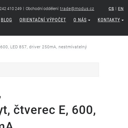
|
|
 242 410 249
Obchodní oddělení:
trade@modus.cz
CS
EN
BLOG
ORIENTAČNÍ VÝPOČET
O NÁS
KONTAKTY
 600, LED 857, driver 250mA, nestmívatelný
,
t, čtverec E, 600,
mA,