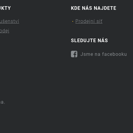
UKTY
KDE NÁS NAJDETE
lušenství
Prodejní síť
odej
SLEDUJTE NÁS
Jsme na facebooku
na.