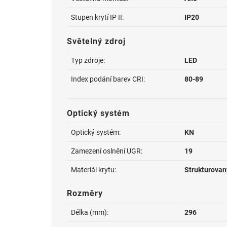
Stupen krytí IP II:
IP20
Světelný zdroj
Typ zdroje:
LED
Index podání barev CRI:
80-89
Optický systém
Optický systém:
KN
Zamezení oslnění UGR:
19
Materiál krytu:
Strukturovan
Rozměry
Délka (mm):
296