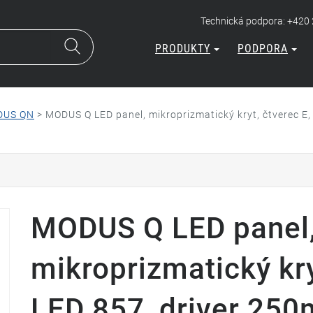
Technická podpora: +420
PRODUKTY
PODPORA
DUS QN
>
MODUS Q LED panel, mikroprizmatický kryt, čtverec E,
MODUS Q LED panel
mikroprizmatický kry
LED 857, driver 250