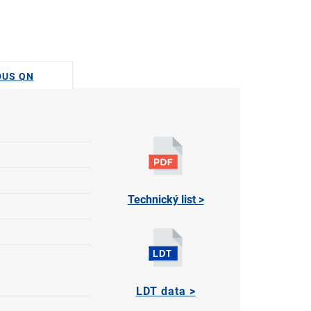
ODUS QN
Technický list >
LDT data >