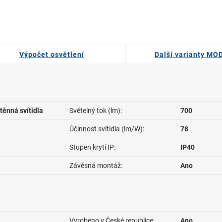
Výpočet osvětlení
Další varianty M
těnná svítidla
Světelný tok (lm):
700
Účinnost svítidla (lm/W):
78
Stupen krytí IP:
IP40
Závěsná montáž:
Ano
Vyrobeno v České republice:
Ano