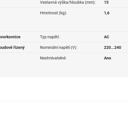
Vestavná výška/hloubka (mm):
15
Hmotnost (kg):
1,6
svorkovnice
Typ napětí:
AC
roudově řízený
Nominální napětí (V):
220...240
Nestmívatelné:
Ano