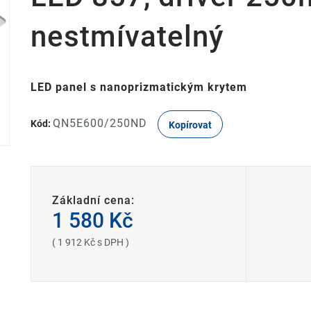
nestmívatelný
LED panel s nanoprizmatickým krytem
QN5E600/250ND
Kód:
Kopírovat
Základní cena:
1 580 Kč
( 1 912 Kč s DPH )