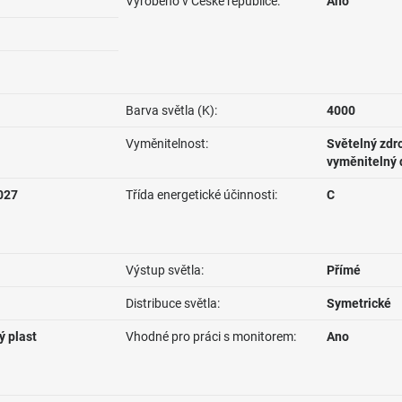
Vyrobeno v České republice:
Ano
Barva světla (K):
4000
Vyměnitelnost:
Světelný zdro
vyměnitelný 
027
Třída energetické účinnosti:
C
Výstup světla:
Přímé
Distribuce světla:
Symetrické
ý plast
Vhodné pro práci s monitorem:
Ano