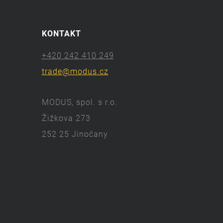
KONTAKT
+420 242 410 249
trade@modus.cz
MODUS, spol. s r.o.
Žižkova 273
252 25 Jinočany