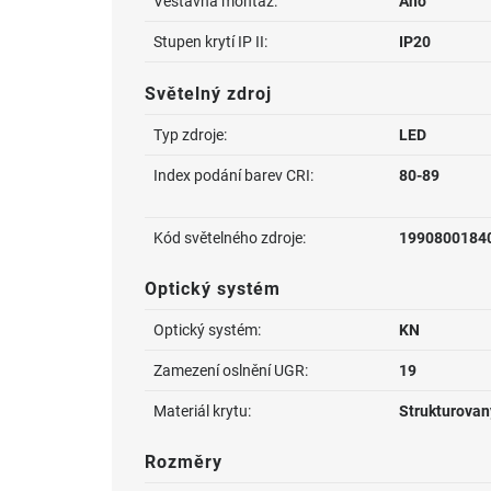
Vestavná montáž:
Ano
Stupen krytí IP II:
IP20
Světelný zdroj
Typ zdroje:
LED
Index podání barev CRI:
80-89
Kód světelného zdroje:
1990800184
Optický systém
Optický systém:
KN
Zamezení oslnění UGR:
19
Materiál krytu:
Strukturovan
Rozměry