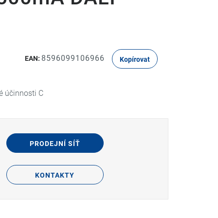
8596099106966
EAN:
Kopírovat
é účinnosti C
PRODEJNÍ SÍŤ
KONTAKTY