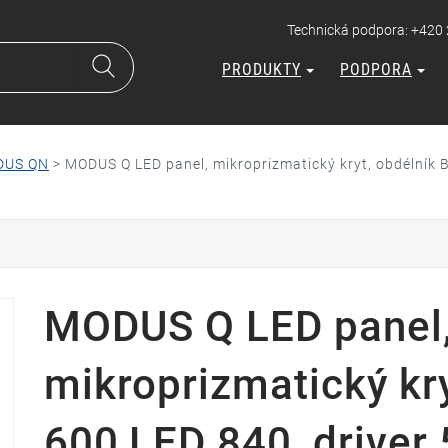
Technická podpora: +420
PRODUKTY
PODPORA
DUS QN
>
MODUS Q LED panel, mikroprizmatický kryt, obdélník 
MODUS Q LED panel
mikroprizmatický kry
600,LED 840, drive