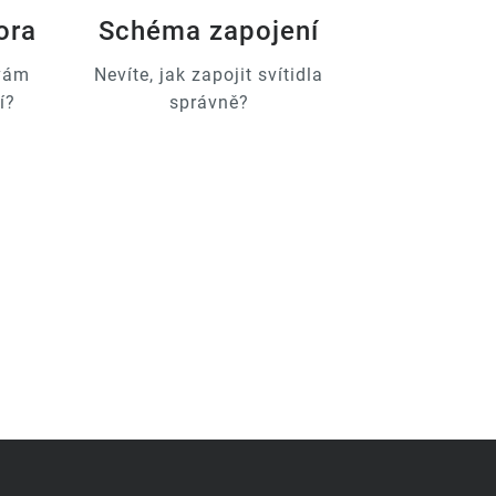
ora
Schéma zapojení
 vám
Nevíte, jak zapojit svítidla
í?
správně?