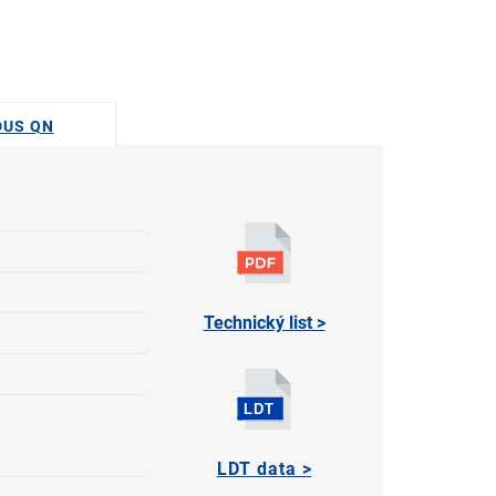
ODUS QN
Technický list >
LDT data >