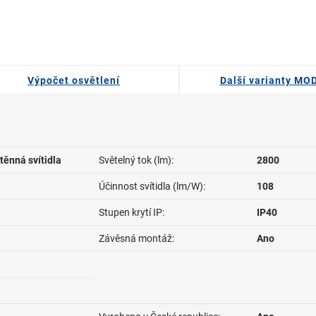
Výpočet osvětlení
Další varianty M
těnná svítidla
Světelný tok (lm):
2800
Účinnost svítidla (lm/W):
108
Stupen krytí IP:
IP40
Závěsná montáž:
Ano