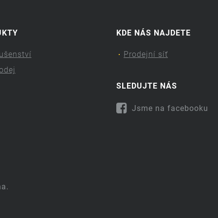
UKTY
KDE NÁS NAJDETE
lušenství
Prodejní síť
odej
SLEDUJTE NÁS
Jsme na facebooku
na.