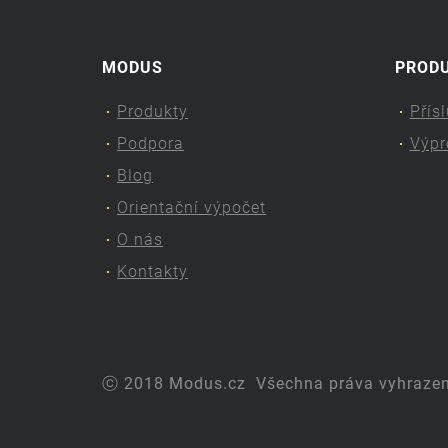
MODUS
PROD
Produkty
Přís
Podpora
Výpr
Blog
Orientační výpočet
O nás
Kontakty
ⓒ 2018 Modus.cz
Všechna práva vyhraze