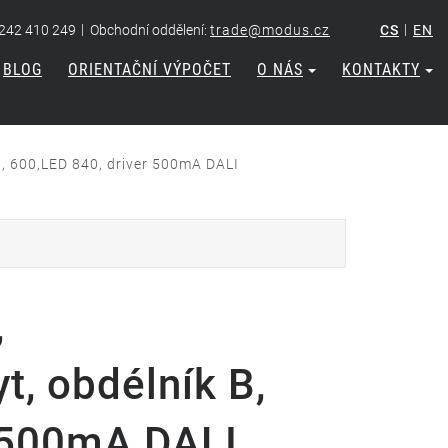
|
|
 242 410 249
Obchodní oddělení:
trade@modus.cz
CS
EN
BLOG
ORIENTAČNÍ VÝPOČET
O NÁS
KONTAKTY
B, 600,LED 840, driver 500mA DALI
,
t, obdélník B,
r 500mA DALI