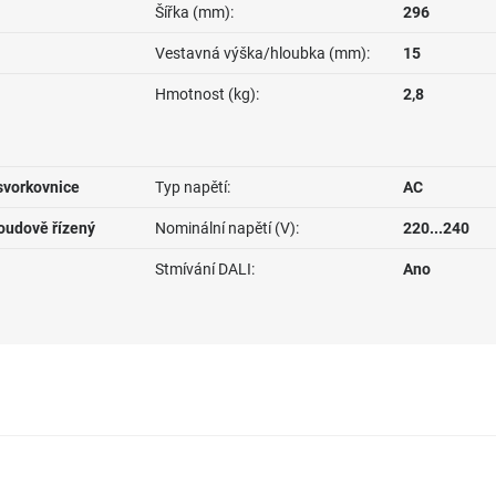
Šířka (mm):
296
Vestavná výška/hloubka (mm):
15
Hmotnost (kg):
2,8
svorkovnice
Typ napětí:
AC
roudově řízený
Nominální napětí (V):
220...240
Stmívání DALI:
Ano