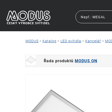
MODUS
>
Katalog
>
LED svítidla
>
Kancelář
>
MO
Řada produktů
MODUS QN