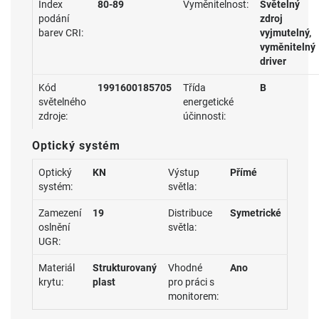
Index
80-89
Vyměnitelnost:
Světelný
podání
zdroj
barev CRI:
vyjmutelný,
vyměnitelný
driver
Kód
1991600185705
Třída
B
světelného
energetické
zdroje:
účinnosti:
Optický systém
Optický
KN
Výstup
Přímé
systém:
světla:
Zamezení
19
Distribuce
Symetrické
oslnění
světla:
UGR:
Materiál
Strukturovaný
Vhodné
Ano
krytu:
plast
pro práci s
monitorem: