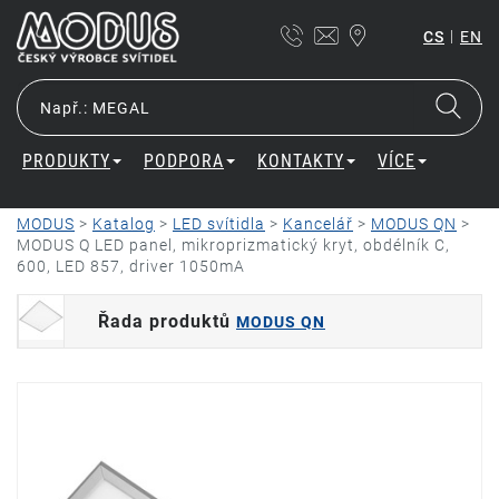
|
CS
EN
PRODUKTY
PODPORA
KONTAKTY
VÍCE
MODUS
>
Katalog
>
LED svítidla
>
Kancelář
>
MODUS QN
>
MODUS Q LED panel, mikroprizmatický kryt, obdélník C,
600, LED 857, driver 1050mA
Řada produktů
MODUS QN