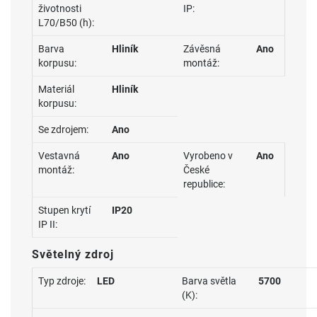
životnosti
IP:
L70/B50 (h):
Barva
Hliník
Závěsná
Ano
korpusu:
montáž:
Materiál
Hliník
korpusu:
Se zdrojem:
Ano
Vestavná
Ano
Vyrobeno v
Ano
montáž:
České
republice:
Stupen krytí
IP20
IP II:
Světelný zdroj
Typ zdroje:
LED
Barva světla
5700
(K):