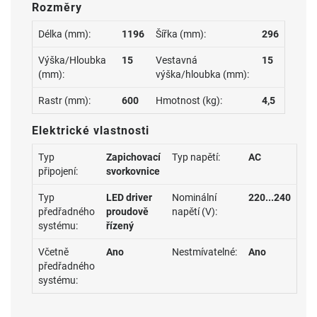
Rozměry
Délka (mm):
1196
Šířka (mm):
296
Výška/Hloubka
15
Vestavná
15
(mm):
výška/hloubka (mm):
Rastr (mm):
600
Hmotnost (kg):
4,5
Elektrické vlastnosti
Typ
Zapichovací
Typ napětí:
AC
připojení:
svorkovnice
Typ
LED driver
Nominální
220...240
předřadného
proudově
napětí (V):
systému:
řízený
Včetně
Ano
Nestmívatelné:
Ano
předřadného
systému: