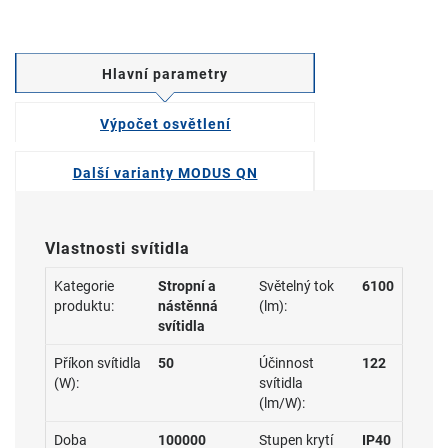
Hlavní parametry
Výpočet osvětlení
Další varianty MODUS QN
Vlastnosti svítidla
Kategorie
Stropní a
Světelný tok
6100
produktu:
nástěnná
(lm):
svítidla
Příkon svítidla
50
Účinnost
122
(W):
svítidla
(lm/W):
Doba
100000
Stupen krytí
IP40