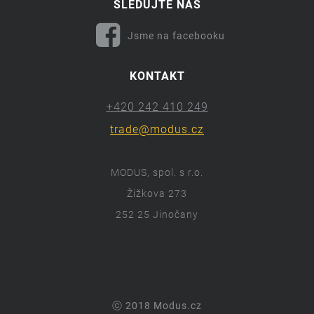
SLEDUJTE NÁS
Jsme na facebooku
KONTAKT
+420 242 410 249
trade@modus.cz
MODUS, spol. s r.o.
Žižkova 273
252 25 Jinočany
ⓒ 2018 Modus.cz