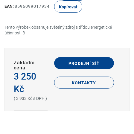
EAN:
8596099017934
Kopírovat
Tento výrobek obsahuje světelný zdroj s třídou energetické
účinnosti B
Základní
PRODEJNÍ SÍŤ
cena:
3 250
KONTAKTY
Kč
( 3 933 Kč s DPH )