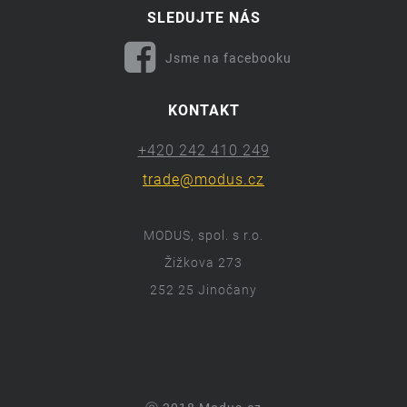
SLEDUJTE NÁS
Jsme na facebooku
KONTAKT
+420 242 410 249
trade@modus.cz
MODUS, spol. s r.o.
Žižkova 273
252 25 Jinočany