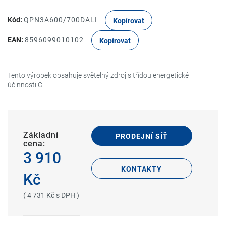
Kód:
QPN3A600/700DALI
Kopírovat
EAN:
8596099010102
Kopírovat
Tento výrobek obsahuje světelný zdroj s třídou energetické
účinnosti C
Základní
PRODEJNÍ SÍŤ
cena:
3 910
KONTAKTY
Kč
( 4 731 Kč s DPH )