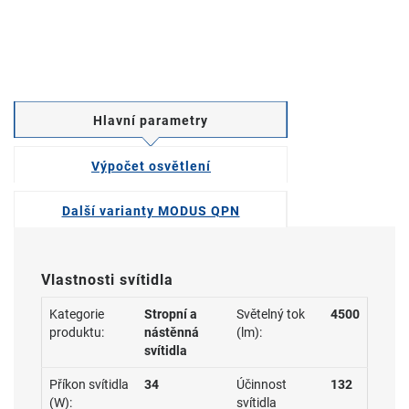
Hlavní parametry
Výpočet osvětlení
Další varianty MODUS QPN
Vlastnosti svítidla
Kategorie
Stropní a
Světelný tok
4500
produktu:
nástěnná
(lm):
svítidla
Příkon svítidla
34
Účinnost
132
(W):
svítidla