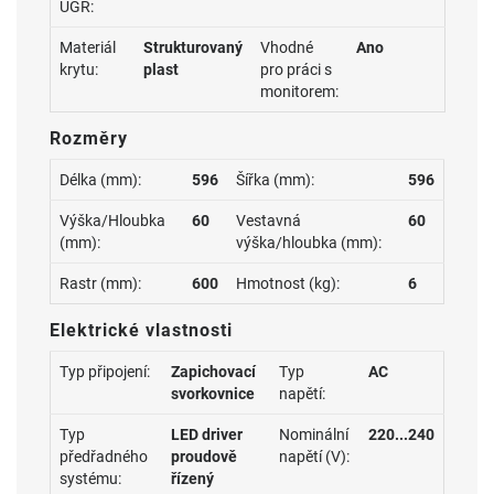
UGR:
Materiál
Strukturovaný
Vhodné
Ano
krytu:
plast
pro práci s
monitorem:
Rozměry
Délka (mm):
596
Šířka (mm):
596
Výška/Hloubka
60
Vestavná
60
(mm):
výška/hloubka (mm):
Rastr (mm):
600
Hmotnost (kg):
6
Elektrické vlastnosti
Typ připojení:
Zapichovací
Typ
AC
svorkovnice
napětí:
Typ
LED driver
Nominální
220...240
předřadného
proudově
napětí (V):
systému:
řízený