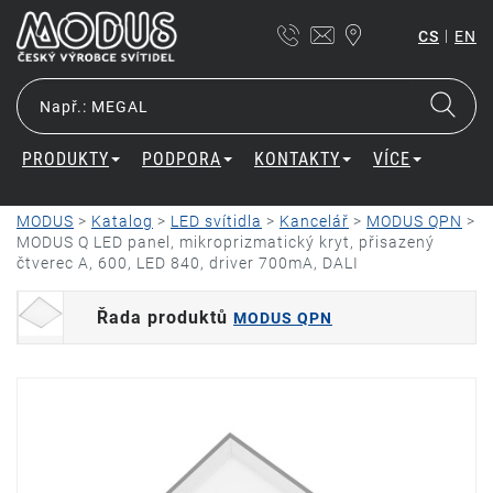
|
CS
EN
PRODUKTY
PODPORA
KONTAKTY
VÍCE
MODUS
>
Katalog
>
LED svítidla
>
Kancelář
>
MODUS QPN
>
MODUS Q LED panel, mikroprizmatický kryt, přisazený
čtverec A, 600, LED 840, driver 700mA, DALI
Řada produktů
MODUS QPN