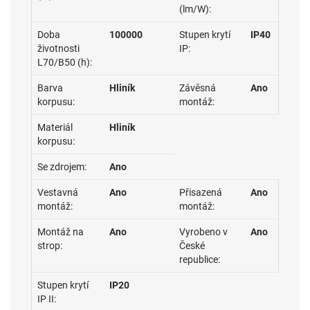
(lm/W):
Doba
100000
Stupen krytí
IP40
životnosti
IP:
L70/B50 (h):
Barva
Hliník
Závěsná
Ano
korpusu:
montáž:
Materiál
Hliník
korpusu:
Se zdrojem:
Ano
Vestavná
Ano
Přisazená
Ano
montáž:
montáž:
Montáž na
Ano
Vyrobeno v
Ano
strop:
České
republice:
Stupen krytí
IP20
IP II: