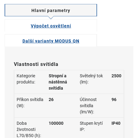
Hlavní parametry
Výpočet osvětlení
Další varianty MODUS QN
Vlastnosti svítidla
Kategorie
Stropní a
Světelný tok
2500
produktu:
nástěnná
(lm):
svítidla
Příkon svítidla
26
Účinnost
96
(W):
svítidla
(lm/W):
Doba
100000
Stupen krytí
IP40
životnosti
IP:
L70/B50 (h):