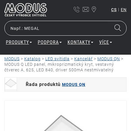
|
CS
EN
PRODUKTY
PODPORA
KONTAKTY
VÍCE
MODUS
>
Katalog
>
LED svítidla
>
Kancelář
>
MODUS QN
>
MODUS Q LED panel, mikroprizmatický kryt, vestavný
čtverec A, 625, LED 840, driver 500mA nestmívatelný
Řada produktů
MODUS QN