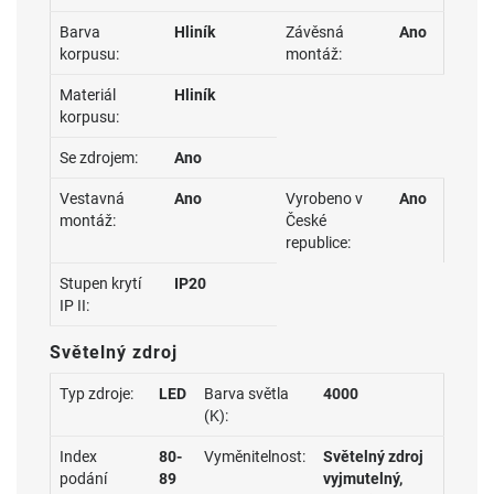
Barva
Hliník
Závěsná
Ano
korpusu:
montáž:
Materiál
Hliník
korpusu:
Se zdrojem:
Ano
Vestavná
Ano
Vyrobeno v
Ano
montáž:
České
republice:
Stupen krytí
IP20
IP II:
Světelný zdroj
Typ zdroje:
LED
Barva světla
4000
(K):
Index
80-
Vyměnitelnost:
Světelný zdroj
podání
89
vyjmutelný,