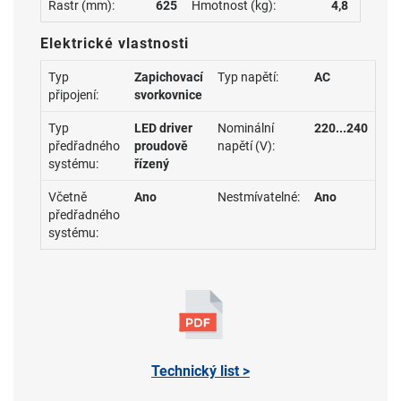
Rastr (mm):
625
Hmotnost (kg):
4,8
Elektrické vlastnosti
Typ
Zapichovací
Typ napětí:
AC
připojení:
svorkovnice
Typ
LED driver
Nominální
220...240
předřadného
proudově
napětí (V):
systému:
řízený
Včetně
Ano
Nestmívatelné:
Ano
předřadného
systému:
Technický list >