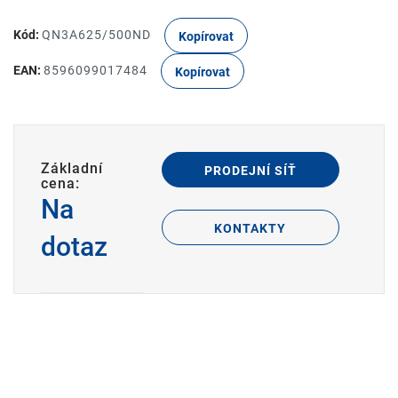
Kód:
QN3A625/500ND
Kopírovat
EAN:
8596099017484
Kopírovat
Základní
PRODEJNÍ SÍŤ
cena:
Na
KONTAKTY
dotaz