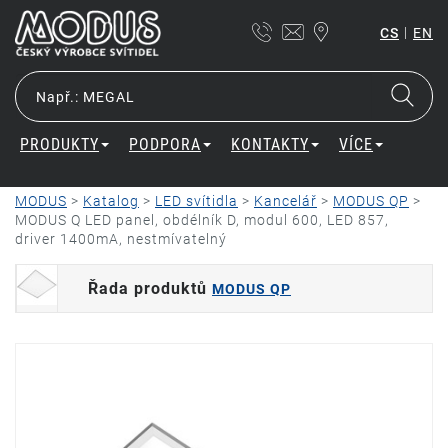
|
CS
EN
PRODUKTY
PODPORA
KONTAKTY
VÍCE
MODUS
>
Katalog
>
LED svítidla
>
Kancelář
>
MODUS QP
>
MODUS Q LED panel, obdélník D, modul 600, LED 857,
driver 1400mA, nestmívatelný
Řada produktů
MODUS QP