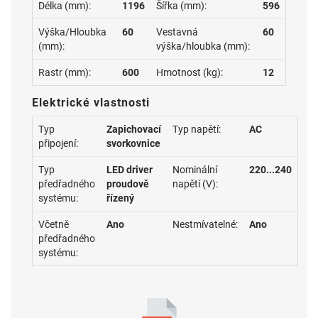
Délka (mm):
1196
Šířka (mm):
596
Výška/Hloubka
60
Vestavná
60
(mm):
výška/hloubka (mm):
Rastr (mm):
600
Hmotnost (kg):
12
Elektrické vlastnosti
Typ
Zapichovací
Typ napětí:
AC
připojení:
svorkovnice
Typ
LED driver
Nominální
220...240
předřadného
proudově
napětí (V):
systému:
řízený
Včetně
Ano
Nestmívatelné:
Ano
předřadného
systému: