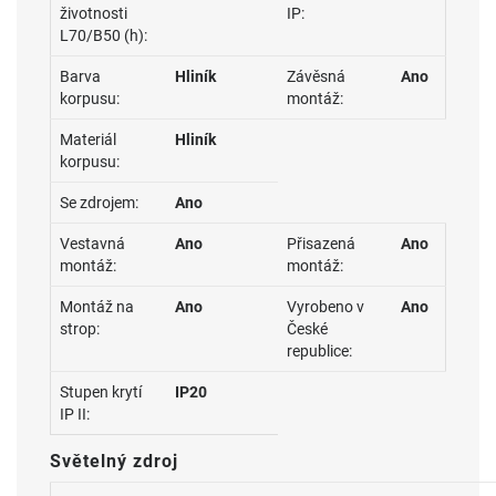
životnosti
IP:
L70/B50 (h):
Barva
Hliník
Závěsná
Ano
korpusu:
montáž:
Materiál
Hliník
korpusu:
Se zdrojem:
Ano
Vestavná
Ano
Přisazená
Ano
montáž:
montáž:
Montáž na
Ano
Vyrobeno v
Ano
strop:
České
republice:
Stupen krytí
IP20
IP II:
Světelný zdroj