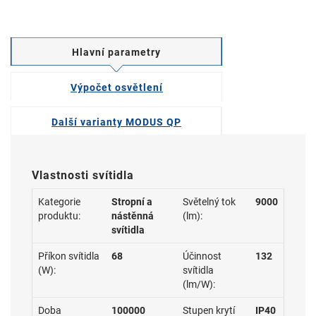
Hlavní parametry
Výpočet osvětlení
Další varianty MODUS QP
Vlastnosti svítidla
Kategorie
Stropní a
Světelný tok
9000
produktu:
nástěnná
(lm):
svítidla
Příkon svítidla
68
Účinnost
132
(W):
svítidla
(lm/W):
Doba
100000
Stupen krytí
IP40