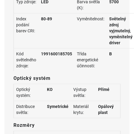
Typ zdroje:
LED
Barva světla
5700
(K):
Index
80-89
Vyměnitelnost:
Světelný
podání
zdroj
barev CRI:
vyjmutelný,
vyměnitelný
driver
Kód
1991600185705
Třída
B
světelného
energetické
zdroje:
účinnosti:
Optický systém
Optický
KO
Výstup
Přímé
systém:
světla:
Distribuce
Symetrické
Materiál
Opálový
světla:
krytu:
plast
Rozměry