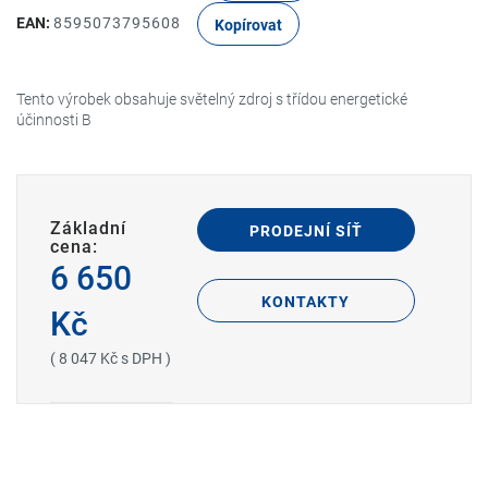
EAN:
8595073795608
Kopírovat
Tento výrobek obsahuje světelný zdroj s třídou energetické
účinnosti B
Základní
PRODEJNÍ SÍŤ
cena:
6 650
KONTAKTY
Kč
( 8 047 Kč s DPH )