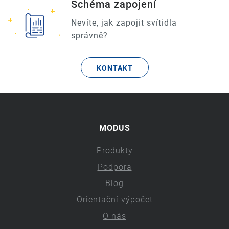
Schéma zapojení
Nevíte, jak zapojit svítidla
správně?
KONTAKT
MODUS
Produkty
Podpora
Blog
Orientační výpočet
O nás