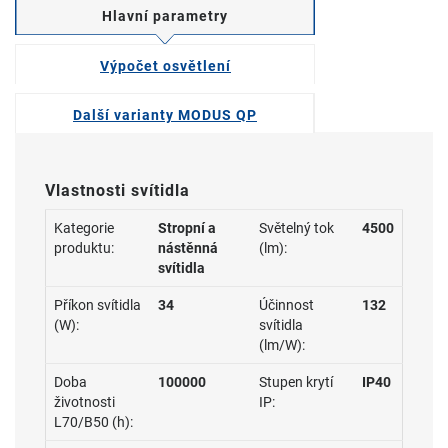
Hlavní parametry
Výpočet osvětlení
Další varianty MODUS QP
Vlastnosti svítidla
Kategorie
Stropní a
Světelný tok
4500
produktu:
nástěnná
(lm):
svítidla
Příkon svítidla
34
Účinnost
132
(W):
svítidla
(lm/W):
Doba
100000
Stupen krytí
IP40
životnosti
IP:
L70/B50 (h):