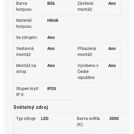
Barva
Bílá
Závěsná
Ano
korpusu:
montáž:
Materiál
Hliník
korpusu:
Se zdrojem:
Ano
Vestavná
Ano
Přisazená
Ano
montáž:
montáž:
Montáž na
Ano
Vyrobeno v
Ano
strop:
České
republice:
Stupen krytí
IP20
IP II:
Světelný zdroj
Typ zdroje:
LED
Barva světla
3000
(K):