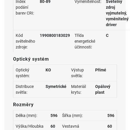
Index
80-89
Vyměnitelnost:
Světelný
podání
zdroj
barev CRI:
vyjmutelný,
vyměnitelný
driver
Kód
1990800183029
Třída
C
světelného
energetické
zdroje:
účinnosti:
Optický systém
Optický
KO
Výstup
Přímé
systém:
světla:
Distribuce
Symetrické
Materiál
Opálový
světla:
krytu:
plast
Rozměry
Délka (mm):
596
Šířka (mm):
596
Výška/Hloubka
60
Vestavná
60