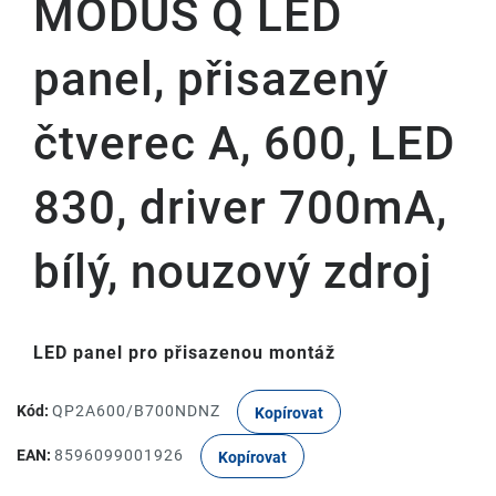
MODUS Q LED
panel, přisazený
čtverec A, 600, LED
830, driver 700mA,
bílý, nouzový zdroj
LED panel pro přisazenou montáž
Kód:
QP2A600/B700NDNZ
Kopírovat
EAN:
8596099001926
Kopírovat