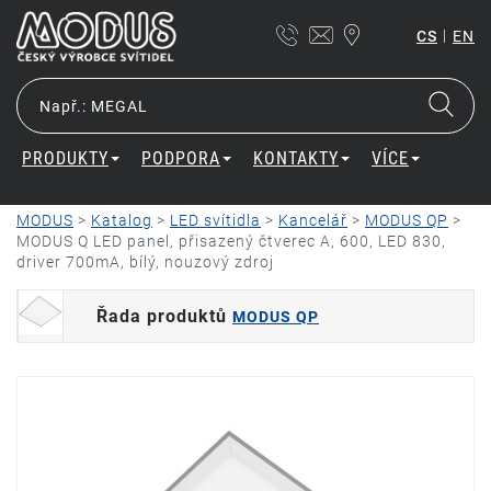
|
CS
EN
PRODUKTY
PODPORA
KONTAKTY
VÍCE
MODUS
>
Katalog
>
LED svítidla
>
Kancelář
>
MODUS QP
>
MODUS Q LED panel, přisazený čtverec A, 600, LED 830,
driver 700mA, bílý, nouzový zdroj
Řada produktů
MODUS QP