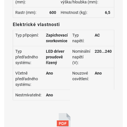
(mm):
výška/hloubka (mm):
Rastr (mm):
600
Hmotnost (kg):
6,5
Elektrické vlastnosti
Typ připojení:
Zapichovací
Typ
AC
svorkovnice
napětí:
Typ
LED driver
Nominální
220...240
předřadného
proudově
napětí
systému:
řízený
(V):
Včetně
Ano
Nouzové
Ano
předřadného
osvětlení:
systému:
Nestmívatelné:
Ano