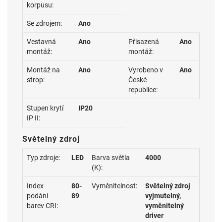
korpusu:
Se zdrojem:
Ano
Vestavná
Ano
Přisazená
Ano
montáž:
montáž:
Montáž na
Ano
Vyrobeno v
Ano
strop:
České
republice:
Stupen krytí
IP20
IP II:
Světelný zdroj
Typ zdroje:
LED
Barva světla
4000
(K):
Index
80-
Vyměnitelnost:
Světelný zdroj
podání
89
vyjmutelný,
barev CRI:
vyměnitelný
driver