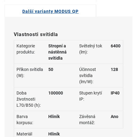
Další varianty MODUS QP
Vlastnosti svítidla
Kategorie
Stropní a
Světelný tok
6400
produktu:
nástěnná
(lm):
svítidla
Příkon svítidla
50
Účinnost
128
(W):
svítidla
(lm/W):
Doba
100000
Stupen krytí
IP40
životnosti
IP:
L70/B50 (h):
Barva
Hliník
Závěsná
Ano
korpusu:
montáž:
Materiál
Hliník