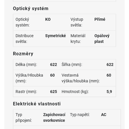
Optický systém
Optický
KO
Výstup
Přímé
systém:
světla:
Distribuce
Symetrické
Materiál
Opálový
světla:
krytu:
plast
Rozměry
Délka (mm):
622
Šířka (mm):
622
Výška/Hloubka
60
Vestavná
60
(mm):
výška/hloubka (mm):
Rastr (mm):
625
Hmotnost (kg):
5,9
Elektrické vlastnosti
Typ
Zapichovací
Typ napětí:
AC
připojení:
svorkovnice