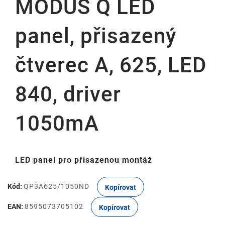
MODUS Q LED
panel, přisazený
čtverec A, 625, LED
840, driver
1050mA
LED panel pro přisazenou montáž
Kód:
QP3A625/1050ND
Kopírovat
EAN:
8595073705102
Kopírovat