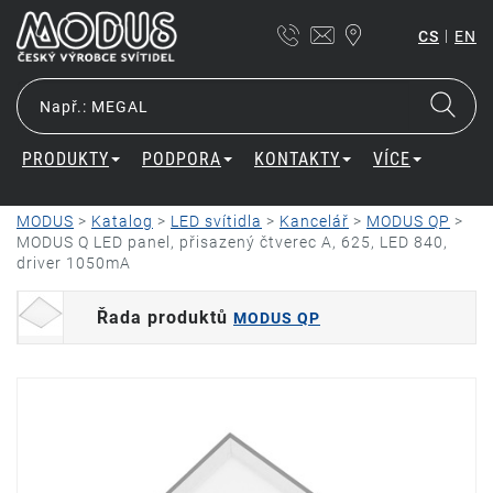
|
CS
EN
PRODUKTY
PODPORA
KONTAKTY
VÍCE
MODUS
>
Katalog
>
LED svítidla
>
Kancelář
>
MODUS QP
>
MODUS Q LED panel, přisazený čtverec A, 625, LED 840,
driver 1050mA
Řada produktů
MODUS QP