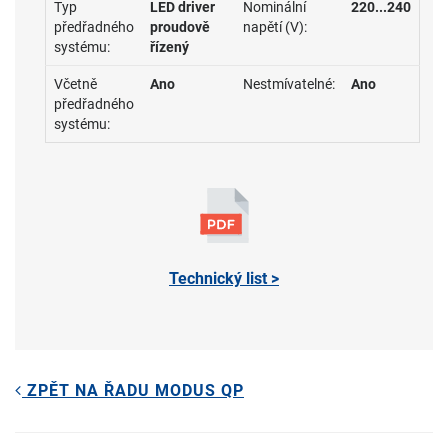
Typ
LED driver
Nominální
220...240
předřadného
proudově
napětí (V):
systému:
řízený
Včetně
Ano
Nestmívatelné:
Ano
předřadného
systému:
Technický list >
ZPĚT NA ŘADU MODUS QP