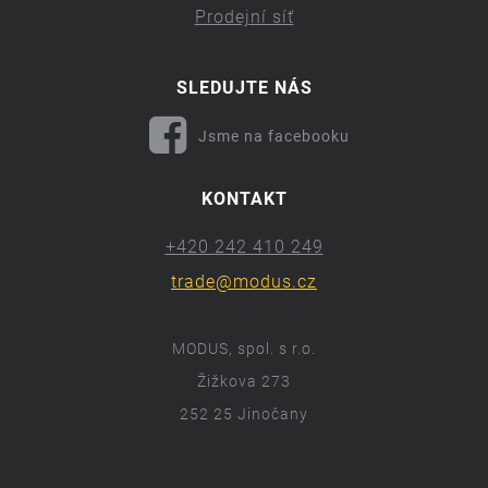
Prodejní síť
SLEDUJTE NÁS
Jsme na facebooku
KONTAKT
+420 242 410 249
trade@modus.cz
MODUS, spol. s r.o.
Žižkova 273
252 25 Jinočany