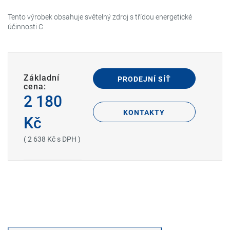
Tento výrobek obsahuje světelný zdroj s třídou energetické
účinnosti C
Základní
PRODEJNÍ SÍŤ
cena:
2 180
KONTAKTY
Kč
( 2 638 Kč s DPH )