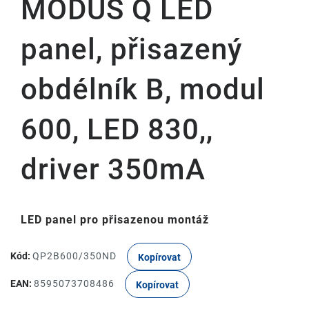
MODUS Q LED
panel, přisazený
obdélník B, modul
600, LED 830,,
driver 350mA
LED panel pro přisazenou montáž
Kód:
QP2B600/350ND
Kopírovat
EAN:
8595073708486
Kopírovat