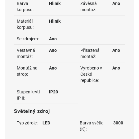
Barva
Hliník
Závěsná
Ano
korpusu:
montáž:
Materiál
Hliník
korpusu:
Se zdrojem:
Ano
Vestavná
Ano
Přisazená
Ano
montáž:
montáž:
Montáž na
Ano
Vyrobeno v
Ano
strop:
České
republice:
Stupen krytí
IP20
IP II:
Světelný zdroj
Typ zdroje:
LED
Barva světla
3000
(K):