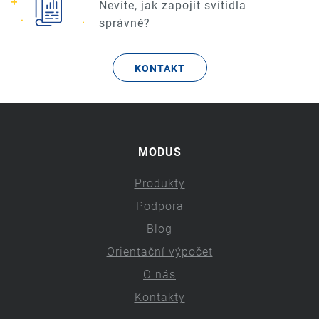
Nevíte, jak zapojit svítidla
správně?
KONTAKT
MODUS
Produkty
Podpora
Blog
Orientační výpočet
O nás
Kontakty