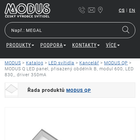
|
CS
EN
PRODUKTY
PODPORA
KONTAKTY
VÍCE
MODUS
>
Katalog
>
LED svítidla
>
Kancelář
>
MODUS QP
>
MODUS Q LED panel, přisazený obdélník B, modul 600, LED
830,, driver 350mA
Řada produktů
MODUS QP