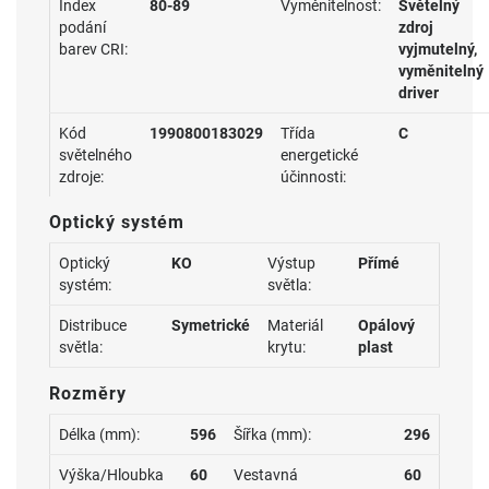
Index
80-89
Vyměnitelnost:
Světelný
podání
zdroj
barev CRI:
vyjmutelný,
vyměnitelný
driver
Kód
1990800183029
Třída
C
světelného
energetické
zdroje:
účinnosti:
Optický systém
Optický
KO
Výstup
Přímé
systém:
světla:
Distribuce
Symetrické
Materiál
Opálový
světla:
krytu:
plast
Rozměry
Délka (mm):
596
Šířka (mm):
296
Výška/Hloubka
60
Vestavná
60