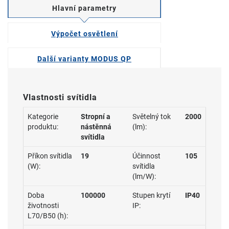
Hlavní parametry
Výpočet osvětlení
Další varianty MODUS QP
Vlastnosti svítidla
Kategorie
Stropní a
Světelný tok
2000
produktu:
nástěnná
(lm):
svítidla
Příkon svítidla
19
Účinnost
105
(W):
svítidla
(lm/W):
Doba
100000
Stupen krytí
IP40
životnosti
IP:
L70/B50 (h):