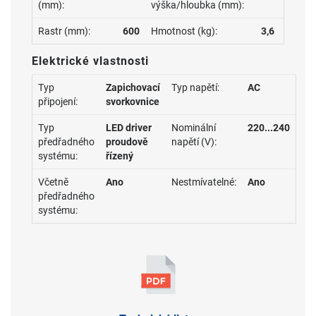
(mm):
výška/hloubka (mm):
Rastr (mm):
600
Hmotnost (kg):
3,6
Elektrické vlastnosti
Typ
Zapichovací
Typ napětí:
AC
připojení:
svorkovnice
Typ
LED driver
Nominální
220...240
předřadného
proudově
napětí (V):
systému:
řízený
Včetně
Ano
Nestmívatelné:
Ano
předřadného
systému: