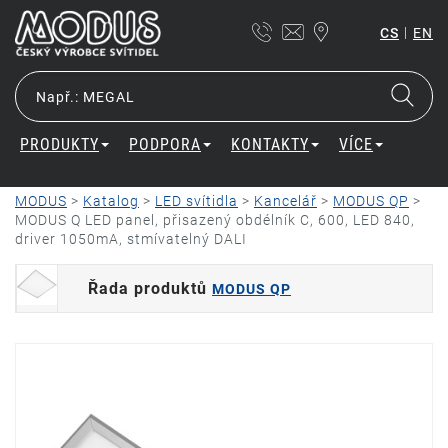
|
CS
EN
PRODUKTY
PODPORA
KONTAKTY
VÍCE
MODUS
>
Katalog
>
LED svítidla
>
Kancelář
>
MODUS QP
>
MODUS Q LED panel, přisazený obdélník C, 600, LED 840,
driver 1050mA, stmívatelný DALI
Řada produktů
MODUS QP