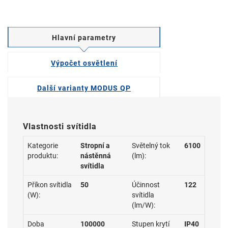
Hlavní parametry
Výpočet osvětlení
Další varianty MODUS QP
Vlastnosti svítidla
Kategorie
Stropní a
Světelný tok
6100
produktu:
nástěnná
(lm):
svítidla
Příkon svítidla
50
Účinnost
122
(W):
svítidla
(lm/W):
Doba
100000
Stupen krytí
IP40