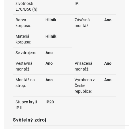
životnosti
IP:
L70/B50 (h):
Barva
Hliník
Závěsná
Ano
korpusu:
montáž:
Materiál
Hliník
korpusu:
Se zdrojem:
Ano
Vestavná
Ano
Přisazená
Ano
montáž:
montáž:
Montáž na
Ano
Vyrobeno v
Ano
strop:
České
republice:
Stupen krytí
IP20
IP II:
Světelný zdroj