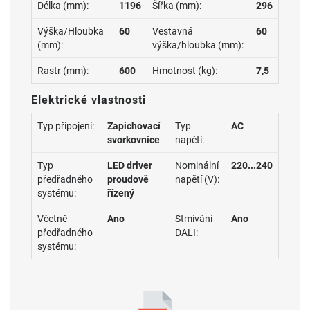
Délka (mm):
1196
Šířka (mm):
296
Výška/Hloubka
60
Vestavná
60
(mm):
výška/hloubka (mm):
Rastr (mm):
600
Hmotnost (kg):
7,5
Elektrické vlastnosti
Typ připojení:
Zapichovací
Typ
AC
svorkovnice
napětí:
Typ
LED driver
Nominální
220...240
předřadného
proudově
napětí (V):
systému:
řízený
Včetně
Ano
Stmívání
Ano
předřadného
DALI:
systému: