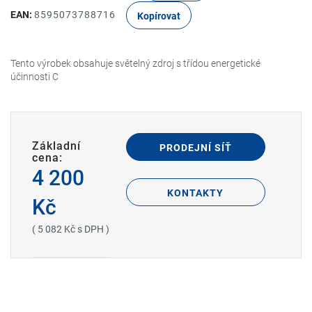
EAN:
8595073788716
Kopírovat
Tento výrobek obsahuje světelný zdroj s třídou energetické
účinnosti C
Základní
PRODEJNÍ SÍŤ
cena:
4 200
KONTAKTY
Kč
( 5 082 Kč s DPH )