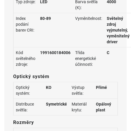
Typ zdroje:
LED
Barva světla
4000
(K):
Index
80-89
Vyměnitelnost:
Světelný
podání
zdroj
barev CRI:
vyjmutelný,
vyměnitelný
driver
Kód
1991600184006
Třída
C
světelného
energetické
zdroje:
účinnosti:
Optický systém
Optický
KO
Výstup
Přímé
systém:
světla:
Distribuce
Symetrické
Materiál
Opálový
světla:
krytu:
plast
Rozměry