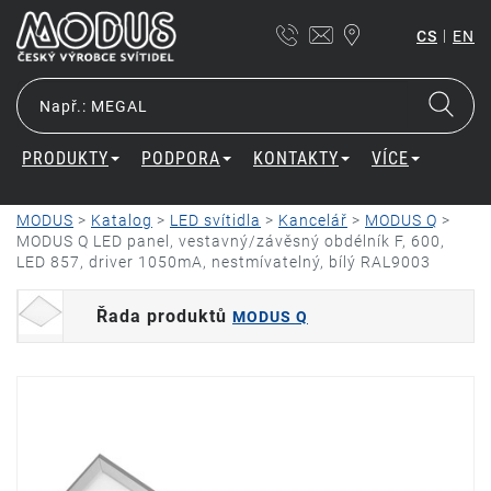
|
CS
EN
PRODUKTY
PODPORA
KONTAKTY
VÍCE
MODUS
>
Katalog
>
LED svítidla
>
Kancelář
>
MODUS Q
>
MODUS Q LED panel, vestavný/závěsný obdélník F, 600,
LED 857, driver 1050mA, nestmívatelný, bílý RAL9003
Řada produktů
MODUS Q