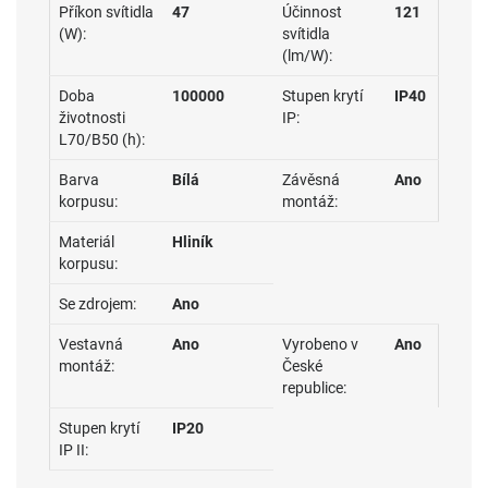
Příkon svítidla
47
Účinnost
121
(W):
svítidla
(lm/W):
Doba
100000
Stupen krytí
IP40
životnosti
IP:
L70/B50 (h):
Barva
Bílá
Závěsná
Ano
korpusu:
montáž:
Materiál
Hliník
korpusu:
Se zdrojem:
Ano
Vestavná
Ano
Vyrobeno v
Ano
montáž:
České
republice:
Stupen krytí
IP20
IP II: