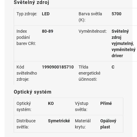
Světelný zdroj
Typ zdroje:
LED
Barva světla
5700
(K):
Index
80-89
Vyměnitelnost:
Světelný
podání
zdroj
barev CRI:
vyjmutelný,
vyměnitelný
driver
Kód
1990900185710
Třída
C
světelného
energetické
zdroje:
účinnosti:
Optický systém
Optický
KO
Výstup
Přímé
systém:
světla:
Distribuce
Symetrické
Materiál
Opálový
světla:
krytu:
plast