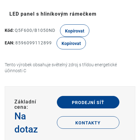
LED panel s hliníkovým rámečkem
Kód:
Q5F600/B1050ND
Kopírovat
EAN:
8596099112899
Kopírovat
Tento výrobek obsahuje světelný zdroj s třídou energetické
účinnosti C
Základní
PRODEJNÍ SÍŤ
cena:
Na
KONTAKTY
dotaz