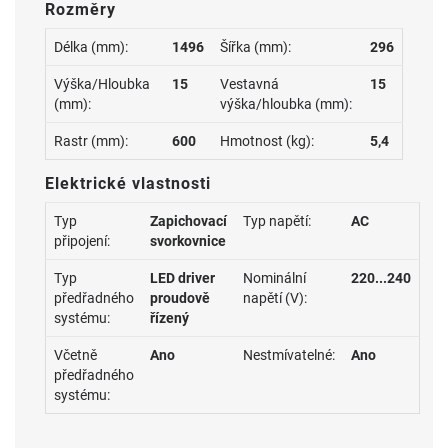
Rozměry
Délka (mm):
1496
Šířka (mm):
296
Výška/Hloubka
15
Vestavná
15
(mm):
výška/hloubka (mm):
Rastr (mm):
600
Hmotnost (kg):
5,4
Elektrické vlastnosti
Typ
Zapichovací
Typ napětí:
AC
připojení:
svorkovnice
Typ
LED driver
Nominální
220...240
předřadného
proudově
napětí (V):
systému:
řízený
Včetně
Ano
Nestmívatelné:
Ano
předřadného
systému: