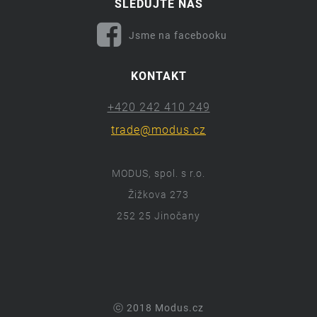
SLEDUJTE NÁS
Jsme na facebooku
KONTAKT
+420 242 410 249
trade@modus.cz
MODUS, spol. s r.o.
Žižkova 273
252 25 Jinočany
ⓒ 2018 Modus.cz