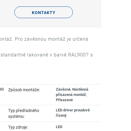
KONTAKTY
montáž. Pro závěsnou montáž je určená
u, standartně lakované v barvě RAL9007 s
fil
Závěsné
,
Nástěnná
Způsob montáže:
přisazená montáž
,
Přisazené
LED driver proudově
Typ předřadného
řízený
systému:
LED
Typ zdroje: