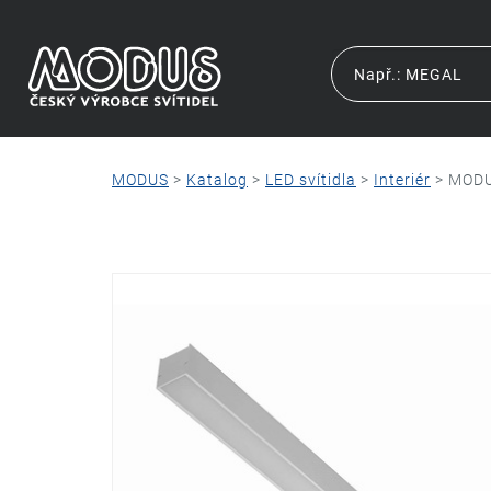
MODUS
>
Katalog
>
LED svítidla
>
Interiér
>
MODU