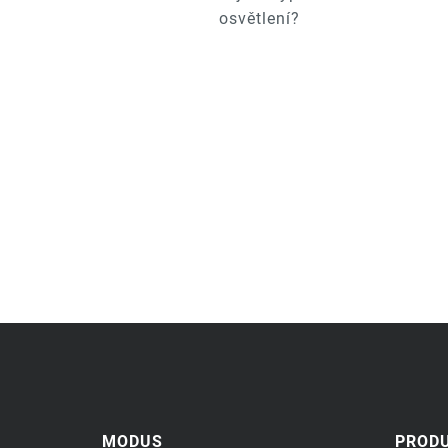
osvětlení?
MODUS
PROD