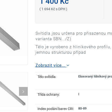
1 400 Kč
( 1 694 Kč s DPH )
Svítidla jsou určena pro přisazenou 
varianta SBN.../Z)
Tělo je vyrobeno z hliníkového profil
jemnou strukturou případ
Zobrazit více...
Eloxovaný hliníkový pro
Tělo svítidla:
I
Třída ochrany:
80-89
Index podání barev CRI: