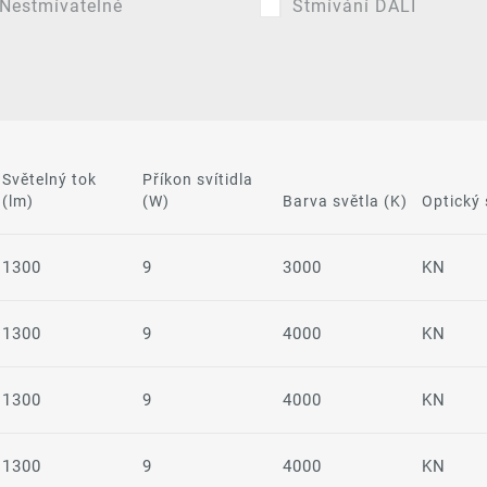
Nestmívatelné
Stmívání DALI
Světelný tok
Příkon svítidla
(lm)
(W)
Barva světla (K)
Optický
1300
9
3000
KN
1300
9
4000
KN
1300
9
4000
KN
1300
9
4000
KN