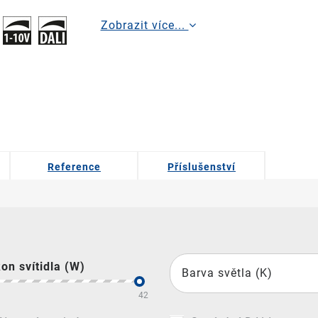
Zobrazit více...
Reference
Příslušenství
kon svítidla (W)
Barva světla (K)
42