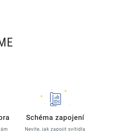
ÍME
ora
Schéma zapojení
 vám
Nevíte, jak zapojit svítidla