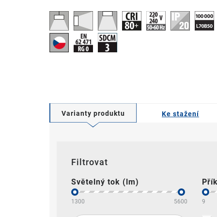
Varianty produktu
Ke stažení
Filtrovat
Světelný tok (lm)
Pří
1300
5600
9