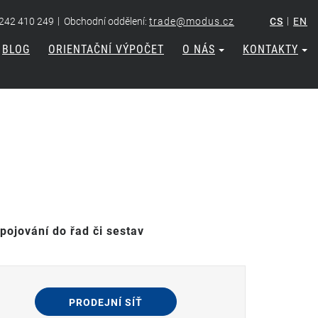
|
|
 242 410 249
Obchodní oddělení:
trade@modus.cz
CS
EN
BLOG
ORIENTAČNÍ VÝPOČET
O NÁS
KONTAKTY
spojování do řad či sestav
PRODEJNÍ SÍŤ