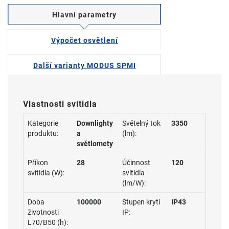
Hlavní parametry
Výpočet osvětlení
Další varianty MODUS SPMI
Vlastnosti svítidla
Kategorie
Downlighty
Světelný tok
3350
produktu:
a
(lm):
světlomety
Příkon
28
Účinnost
120
svítidla (W):
svítidla
(lm/W):
Doba
100000
Stupen krytí
IP43
životnosti
IP:
L70/B50 (h):