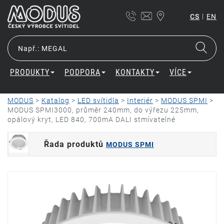
|
CS
EN
PRODUKTY
PODPORA
KONTAKTY
VÍCE
MODUS
>
Katalog
>
LED svítidla
>
Interiér
>
MODUS SPMI
>
MODUS SPMI3000, průměr 240mm, do výřezu 225mm,
opálový kryt, LED 840, 700mA DALI stmívatelné
Řada produktů
MODUS SPMI