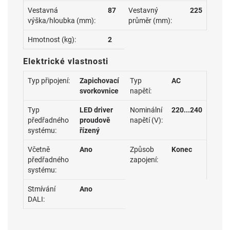
Vestavná
87
Vestavný
225
výška/hloubka (mm):
průměr (mm):
Hmotnost (kg):
2
Elektrické vlastnosti
Typ připojení:
Zapichovací
Typ
AC
svorkovnice
napětí:
Typ
LED driver
Nominální
220...240
předřadného
proudově
napětí (V):
systému:
řízený
Včetně
Ano
Způsob
Konec
předřadného
zapojení:
systému:
Stmívání
Ano
DALI: