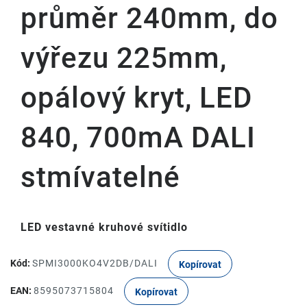
průměr 240mm, do
výřezu 225mm,
opálový kryt, LED
840, 700mA DALI
stmívatelné
LED vestavné kruhové svítidlo
Kód:
SPMI3000KO4V2DB/DALI
Kopírovat
EAN:
8595073715804
Kopírovat