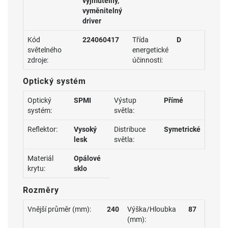
vyjmutelný,
vyměnitelný
driver
Kód
224060417
Třída
D
světelného
energetické
zdroje:
účinnosti:
Optický systém
Optický
SPMI
Výstup
Přímé
systém:
světla:
Reflektor:
Vysoký
Distribuce
Symetrické
lesk
světla:
Materiál
Opálové
krytu:
sklo
Rozměry
Vnější průměr (mm):
240
Výška/Hloubka
87
(mm):