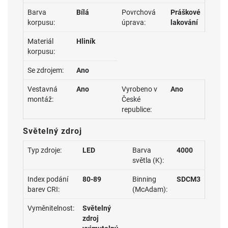
Barva
Bílá
Povrchová
Práškové
korpusu:
úprava:
lakování
Materiál
Hliník
korpusu:
Se zdrojem:
Ano
Vestavná
Ano
Vyrobeno v
Ano
montáž:
České
republice:
Světelný zdroj
Typ zdroje:
LED
Barva
4000
světla (K):
Index podání
80-89
Binning
SDCM3
barev CRI:
(McAdam):
Vyměnitelnost:
Světelný
zdroj