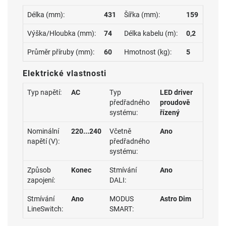
Délka (mm):
431
Šířka (mm):
159
Výška/Hloubka (mm):
74
Délka kabelu (m):
0,2
Průměr příruby (mm):
60
Hmotnost (kg):
5
Elektrické vlastnosti
Typ napětí:
AC
Typ
LED driver
předřadného
proudově
systému:
řízený
Nominální
220...240
Včetně
Ano
napětí (V):
předřadného
systému:
Způsob
Konec
Stmívání
Ano
zapojení:
DALI:
Stmívání
Ano
MODUS
Astro Dim
LineSwitch:
SMART: