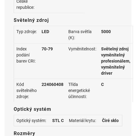
České
republice:
Světelný zdroj
Typ zdroje:
LED
Barva světla
5000
(K):
Index
70-79
Vyměnitelnost:
Světelný zdroj
podání
vyměnitelný
barev CRI:
profesionálem,
vyměnitelný
driver
Kód
224060408
Třída
C
světelného
energetické
zdroje:
účinnosti:
Optický systém
Optický systém:
STL C
Materiál krytu:
Čiré sklo
Rozměry