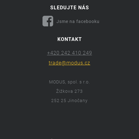
SLEDUJTE NÁS
Jsme na facebooku
KONTAKT
+420 242 410 249
trade@modus.cz
MODUS, spol. s r.o.
Žižkova 273
252 25 Jinočany