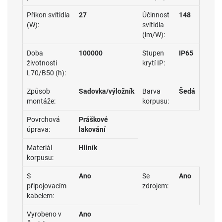
Příkon svítidla
27
Účinnost
148
(W):
svítidla
(lm/W):
Doba
100000
Stupen
IP65
životnosti
krytí IP:
L70/B50 (h):
Způsob
Sadovka/výložník
Barva
Šedá
montáže:
korpusu:
Povrchová
Práškové
úprava:
lakování
Materiál
Hliník
korpusu:
S
Ano
Se
Ano
připojovacím
zdrojem:
kabelem:
Vyrobeno v
Ano