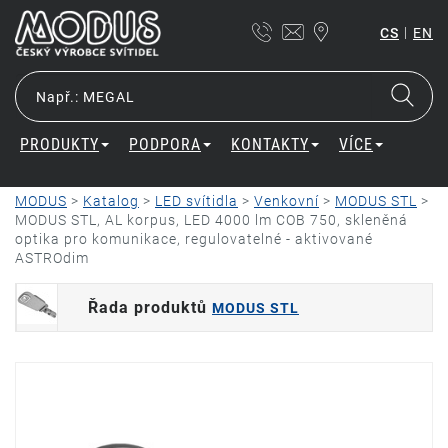
|
CS
EN
PRODUKTY
PODPORA
KONTAKTY
VÍCE
MODUS
>
Katalog
>
LED svítidla
>
Venkovní
>
MODUS STL
>
MODUS STL, AL korpus, LED 4000 lm COB 750, skleněná
optika pro komunikace, regulovatelné - aktivované
ASTROdim
Řada produktů
MODUS STL