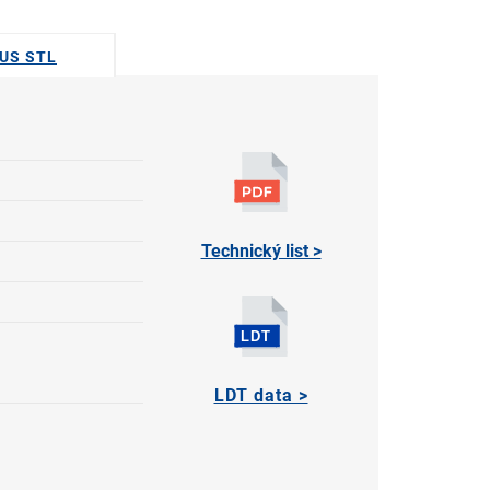
DUS STL
Technický list >
LDT data >