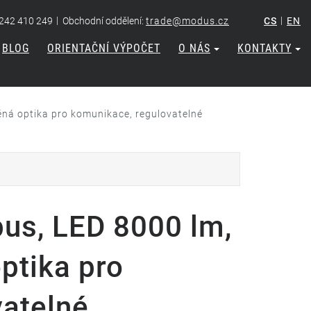
|
|
 242 410 249
Obchodní oddělení:
trade@modus.cz
CS
EN
BLOG
ORIENTAČNÍ VÝPOČET
O NÁS
KONTAKTY
ná optika pro komunikace, regulovatelné
us, LED 8000 lm,
ptika pro
vatelné