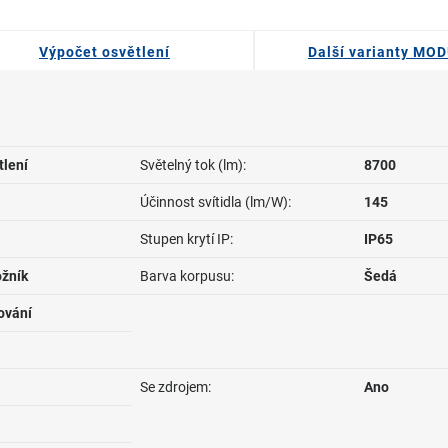
Výpočet osvětlení
Další varianty MO
tlení
Světelný tok (lm):
8700
Účinnost svítidla (lm/W):
145
Stupen krytí IP:
IP65
žník
Barva korpusu:
Šedá
ování
Se zdrojem:
Ano