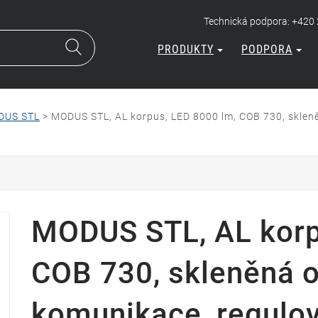
Technická podpora: +420
PRODUKTY
PODPORA
DUS STL
>
MODUS STL, AL korpus, LED 8000 lm, COB 730, skleně
MODUS STL, AL korp
COB 730, skleněná o
komunikace, regulo