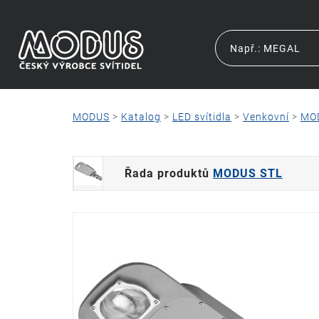
MODUS
>
Katalog
>
LED svítidla
>
Venkovní
>
MO
Řada produktů
MODUS STL