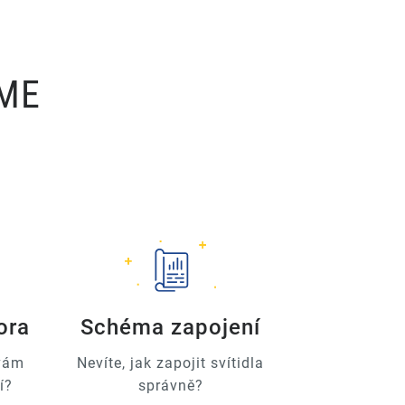
ÍME
ora
Schéma zapojení
 vám
Nevíte, jak zapojit svítidla
í?
správně?