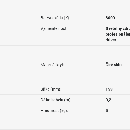
Barva světla (K):
3000
Vyměnitelnost:
Světelný zdr
profesionále
driver
Materiál krytu:
Čiré sklo
Šířka (mm):
159
Délka kabelu (m):
0,2
Hmotnost (kg):
5