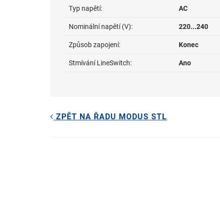
Typ napětí:
AC
Nominální napětí (V):
220...240
Způsob zapojení:
Konec
Stmívání LineSwitch:
Ano
ZPĚT NA ŘADU MODUS STL