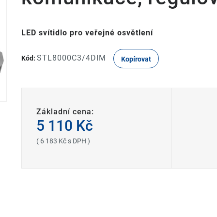
LED svítidlo pro veřejné osvětlení
STL8000C3/4DIM
Kód:
Kopírovat
Základní cena:
5 110 Kč
( 6 183 Kč s DPH )