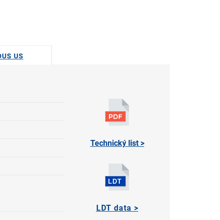
DUS US
Technický list >
LDT data >