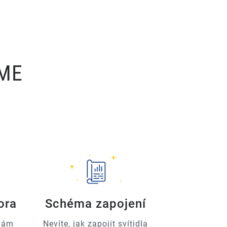
ÍME
ora
Schéma zapojení
 vám
Nevíte, jak zapojit svítidla