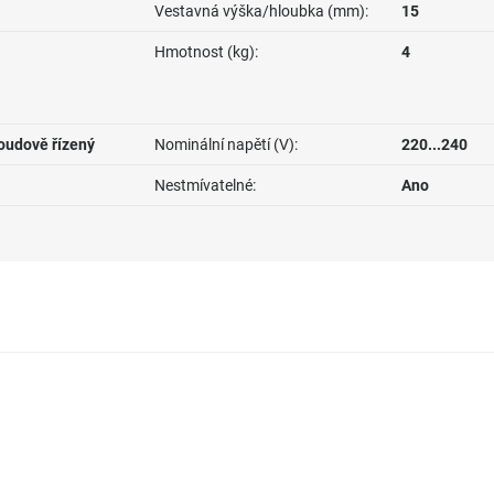
Vestavná výška/hloubka (mm):
15
Hmotnost (kg):
4
roudově řízený
Nominální napětí (V):
220...240
Nestmívatelné:
Ano