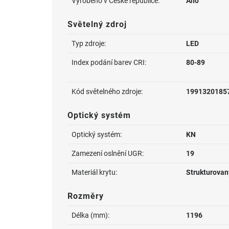
Vyrobeno v České republice:
Ano
Světelný zdroj
Typ zdroje:
LED
Index podání barev CRI:
80-89
Kód světelného zdroje:
1991320185
Optický systém
Optický systém:
KN
Zamezení oslnění UGR:
19
Materiál krytu:
Strukturovan
Rozměry
Délka (mm):
1196