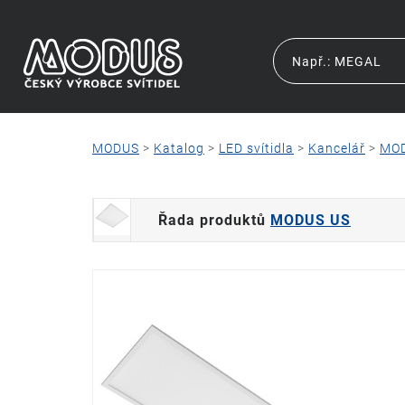
MODUS
>
Katalog
>
LED svítidla
>
Kancelář
>
MO
Řada produktů
MODUS US