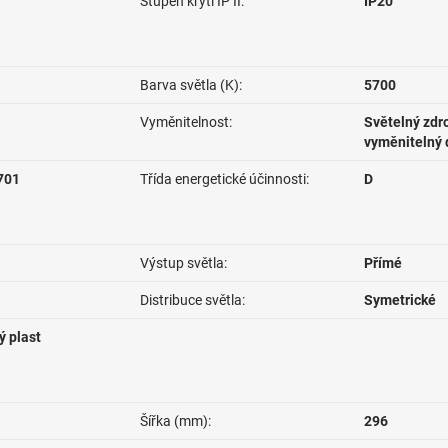
Stupen krytí IP II:
IP20
Barva světla (K):
5700
Vyměnitelnost:
Světelný zdro
vyměnitelný 
701
Třída energetické účinnosti:
D
Výstup světla:
Přímé
Distribuce světla:
Symetrické
ý plast
Šířka (mm):
296