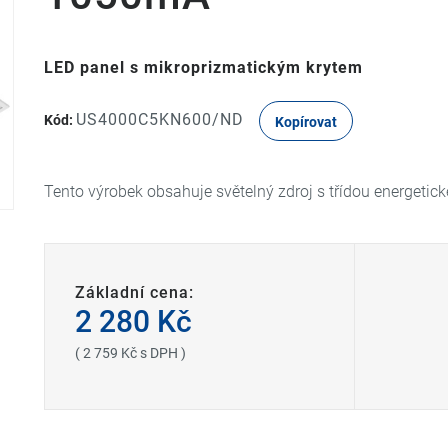
LED panel s mikroprizmatickým krytem
US4000C5KN600/ND
Kód:
Kopírovat
Tento výrobek obsahuje světelný zdroj s třídou energetick
Základní cena:
2 280 Kč
( 2 759 Kč s DPH )