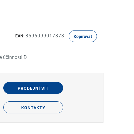
8596099017873
EAN:
Kopírovat
é účinnosti D
PRODEJNÍ SÍŤ
KONTAKTY