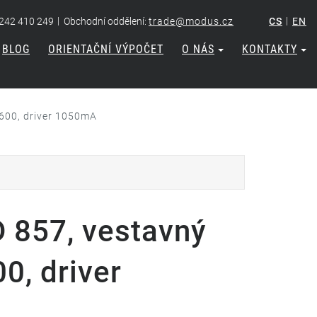
|
|
 242 410 249
Obchodní oddělení:
trade@modus.cz
CS
EN
BLOG
ORIENTAČNÍ VÝPOČET
O NÁS
KONTAKTY
600, driver 1050mA
857, vestavný
0, driver