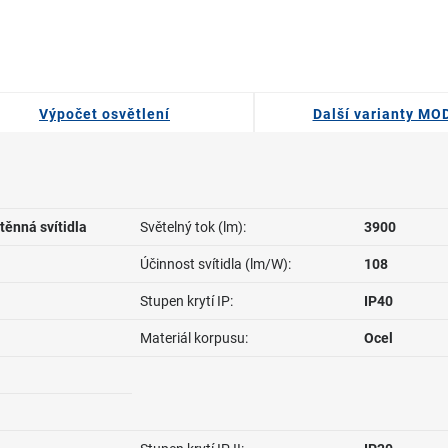
Výpočet osvětlení
Další varianty MO
těnná svítidla
Světelný tok (lm):
3900
Účinnost svítidla (lm/W):
108
Stupen krytí IP:
IP40
Materiál korpusu:
Ocel