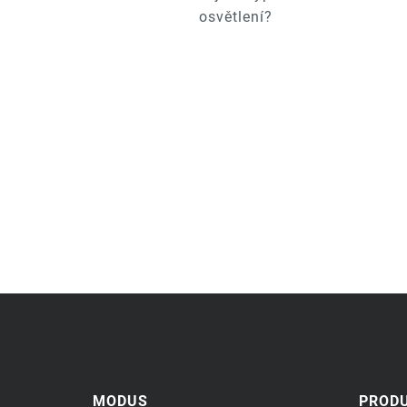
osvětlení?
MODUS
PROD