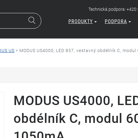
Technická podpora: +420
PRODUKTY
PODPORA
DUS US
>
MODUS US4000, LED 857, vestavný obdélník C, modul 
MODUS US4000, LED 
obdélník C, modul 60
1050mA