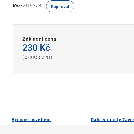
ZHS3/B
Kód:
Kopírovat
Základní cena:
230 Kč
( 278 Kč s DPH )
Výpočet osvětlení
Další varianty Závě