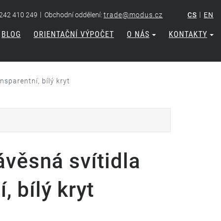
|
|
 242 410 249
Obchodní oddělení:
trade@modus.cz
CS
EN
BLOG
ORIENTAČNÍ VÝPOČET
O NÁS
KONTAKTY
nsparentní, bílý kryt
ávěsná svítidla
, bílý kryt