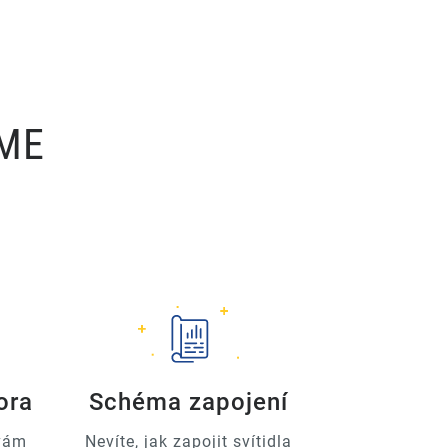
ÍME
ora
Schéma zapojení
 vám
Nevíte, jak zapojit svítidla